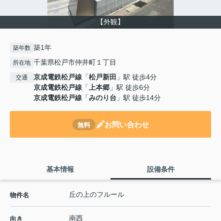
【外観】
築1年
築年数
千葉県松戸市仲井町１丁目
所在地
京成電鉄松戸線
「
松戸新田
」駅 徒歩4分
交通
京成電鉄松戸線
「
上本郷
」駅 徒歩6分
京成電鉄松戸線
「
みのり台
」駅 徒歩14分
お問い合わせ
無料
基本情報
設備条件
丘の上のフルール
物件名
南西
向き