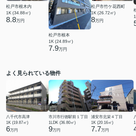
松戸市竹ケ花西町
松戸市根木内
1K (26.72㎡)
1K (34.88㎡)
1
8
8.8
万円
万円
松戸市根本
1K (24.89㎡)
7.9
万円
よく見られている物件
八千代市高津
市川市行徳駅前１丁目
浦安市北栄４丁目
1K (19.87㎡)
1LDK (36.80㎡)
1K (20.16㎡)
1
6
9
7.7
万円
万円
万円