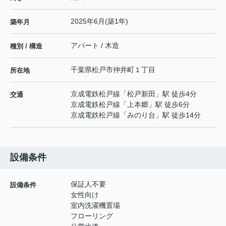
2025年6月(築1年)
築年月
アパート / 木造
種別 / 構造
千葉県
松戸市
仲井町
１丁目
所在地
京成電鉄松戸線
「
松戸新田
」駅 徒歩4分
交通
京成電鉄松戸線
「
上本郷
」駅 徒歩6分
京成電鉄松戸線
「
みのり台
」駅 徒歩14分
設備条件
保証人不要
設備条件
女性向け
室内洗濯機置場
フローリング