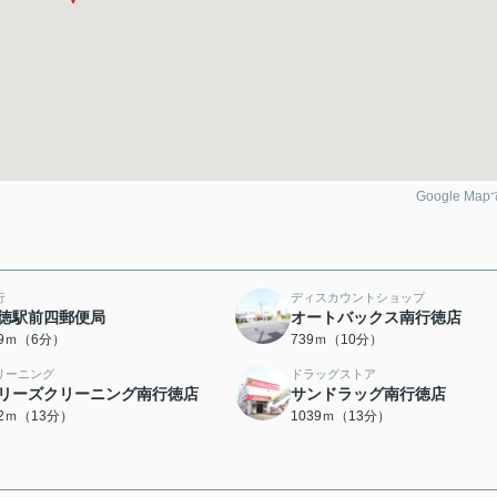
Google Ma
行
ディスカウントショップ
徳駅前四郵便局
オートバックス南行徳店
69ｍ（6分）
739ｍ（10分）
リーニング
ドラッグストア
リーズクリーニング南行徳店
サンドラッグ南行徳店
72ｍ（13分）
1039ｍ（13分）