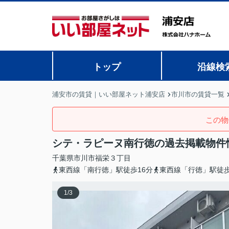
トップ
沿線検
浦安市の賃貸｜いい部屋ネット浦安店
市川市の賃貸一覧
この物
シテ・ラピーヌ南行徳の過去掲載物件
千葉県
市川市
福栄
３丁目
東西線「南行徳」駅徒歩16分
東西線「行徳」駅徒歩
1
/
3