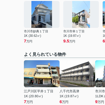
市川市妙典１丁目
市川市幸１丁目
1K (30.62㎡)
1K (19.87㎡)
1
7
9.5
6
万円
万円
よく見られている物件
江戸川区平井１丁目
八千代市高津
市川市
1K (20.80㎡)
1K (19.87㎡)
1LDK 
7
6
9
万円
万円
万円