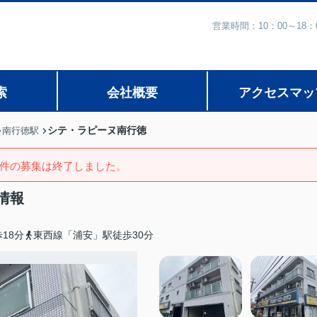
営業時間：10：00～1
索
会社概要
アクセスマッ
シテ・ラピーヌ南行徳
南行徳駅
件の募集は終了しました。
情報
18分
東西線「浦安」駅徒歩30分