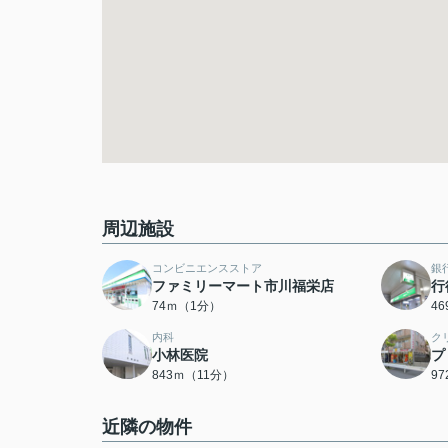
周辺施設
コンビニエンスストア
銀
ファミリーマート市川福栄店
行
74ｍ（1分）
4
内科
ク
小林医院
プ
843ｍ（11分）
9
近隣の物件