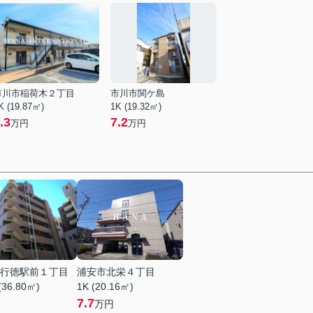
市川市稲荷木２丁目
市川市関ケ島
K (19.87㎡)
1K (19.32㎡)
.3
7.2
万円
万円
行徳駅前１丁目
浦安市北栄４丁目
(36.80㎡)
1K (20.16㎡)
7.7
万円