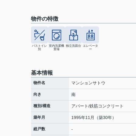
物件の特徴
バストイレ
室内洗濯機
独立洗面台
エレベータ
別
置場
ー
基本情報
物件名
マンションサトウ
向き
南
種別/構造
アパート/鉄筋コンクリート
築年月
1995年11月（築30年）
総戸数
-