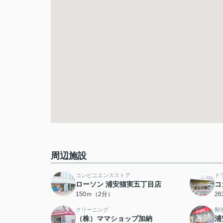
周辺施設
コンビニエンスストア
ド
ローソン 浦安猫実五丁目店
コ
150ｍ（2分）
2
クリーニング
郵
（株）ママショップ加納
浦