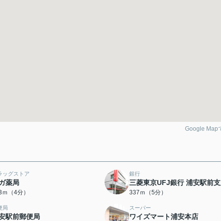
Google Ma
ラッグストア
銀行
ガ薬局
三菱東京UFJ銀行 浦安駅前
63ｍ（4分）
337ｍ（5分）
便局
スーパー
安駅前郵便局
ワイズマート浦安本店