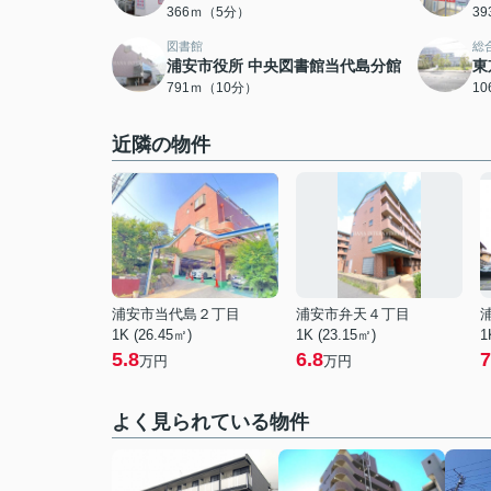
366ｍ（5分）
3
図書館
総
浦安市役所 中央図書館当代島分館
東
791ｍ（10分）
1
近隣の物件
浦安市当代島２丁目
浦安市弁天４丁目
1K (26.45㎡)
1K (23.15㎡)
1
5.8
6.8
7
万円
万円
よく見られている物件