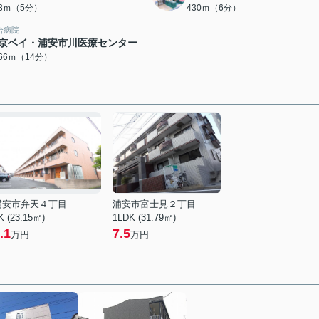
93ｍ（5分）
430ｍ（6分）
合病院
京ベイ・浦安市川医療センター
066ｍ（14分）
浦安市弁天４丁目
浦安市富士見２丁目
K (23.15㎡)
1LDK (31.79㎡)
.1
7.5
万円
万円