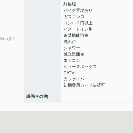
駐輪場
バイク置場あり
ガスコンロ
コンロ２口以上
バス・トイレ別
追焚機能浴室
情報の見方
洗面台
シャワー
独立洗面台
エアコン
シューズボックス
CATV
光ファイバー
初期費用カード決済可
設備(その他)
-