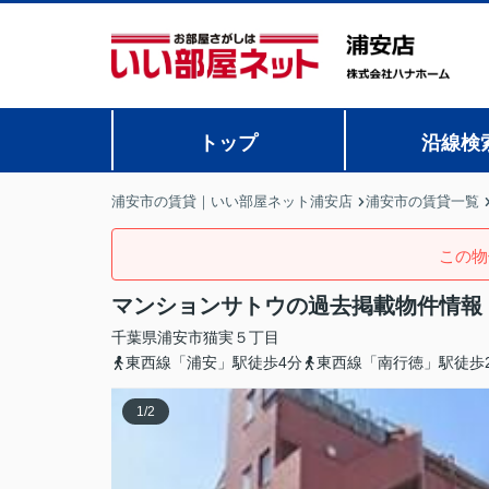
トップ
沿線検
浦安市の賃貸｜いい部屋ネット浦安店
浦安市の賃貸一覧
この物
マンションサトウの過去掲載物件情報
千葉県
浦安市
猫実
５丁目
東西線「浦安」駅徒歩4分
東西線「南行徳」駅徒歩2
1
/
2