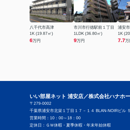
八千代市高津
市川市行徳駅前１丁目
浦安市
1K (19.87㎡)
1LDK (36.80㎡)
1K (2
6
9
7.7
万円
万円
万
いい部屋ネット 浦安店／株式会社ハナホ
〒279-0002
千葉県浦安市北栄１丁目１７－１４ BLAN-NOIRビル 
営業時間：
10：00～18：00
定休日：
ＧＷ休暇・夏季休暇・年末年始休暇