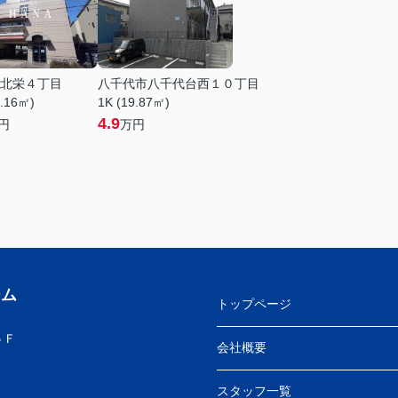
北栄４丁目
八千代市八千代台西１０丁目
0.16㎡)
1K (19.87㎡)
4.9
円
万円
ーム
トップページ
５Ｆ
会社概要
スタッフ一覧