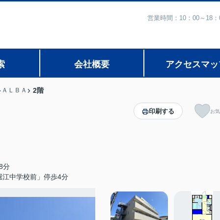
営業時間：10：00～1
索
会社概要
アクセスマッ
ＡＬＢＡ
2階
印刷する
お気
8分
堀江中学校前」停歩4分