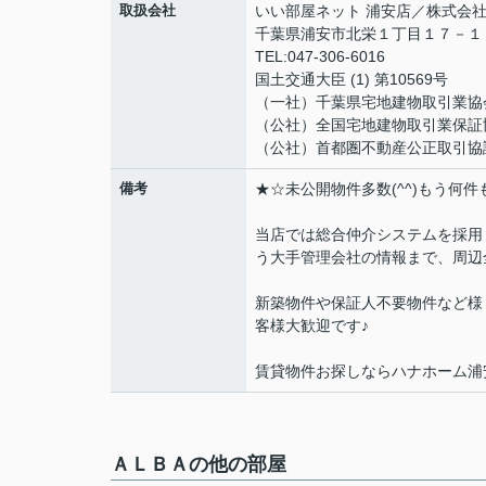
取扱会社
いい部屋ネット 浦安店／株式会
千葉県浦安市北栄１丁目１７－１４ B
TEL:047-306-6016
国土交通大臣 (1) 第10569号
（一社）千葉県宅地建物取引業協
（公社）全国宅地建物取引業保証
（公社）首都圏不動産公正取引協
備考
★☆未公開物件多数(^^)もう何
当店では総合仲介システムを採用
う大手管理会社の情報まで、周辺
新築物件や保証人不要物件など様
客様大歓迎です♪
賃貸物件お探しならハナホーム浦
ＡＬＢＡの他の部屋