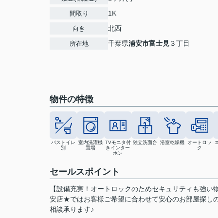
1K
間取り
北西
向き
千葉県
浦安市
富士見
３丁目
所在地
物件の特徴
バストイレ
室内洗濯機
TVモニタ付
独立洗面台
浴室乾燥機
オートロッ
別
置場
きインター
ク
ホン
セールスポイント
【設備充実！オートロックのためセキュリティも強い物
安店★ではお客様ご希望に合わせて安心のお部屋探し
相談承ります♪