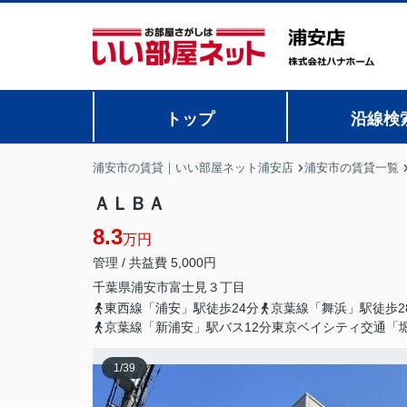
トップ
沿線検
浦安市の賃貸｜いい部屋ネット浦安店
浦安市の賃貸一覧
ＡＬＢＡ
8.3
万円
管理 / 共益費 5,000円
千葉県
浦安市
富士見
３丁目
東西線「浦安」駅徒歩24分
京葉線「舞浜」駅徒歩2
京葉線「新浦安」駅バス12分東京ベイシティ交通「
1
/
39