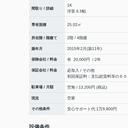
1K
間取り / 詳細
洋室 6.5帖
25.02㎡
専有面積
2階 / 4階建
所在階 / 階建て
2015年2月(築11年)
築年月
保険会社 / 料金
有 20,000円 / 2年
保証会社 / 料金
必加入 / その他
初回保証料：支払総賃料等の６０
駐車場 / 月額
空無 / 13,200円 (税込)
空家
現況
その他条件
安心サポート代:1万9,800円
設備条件