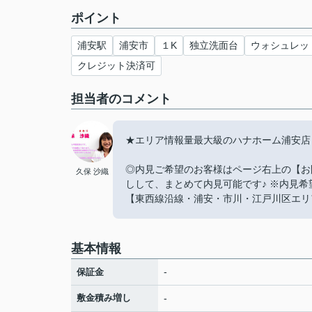
ポイント
浦安駅
浦安市
１K
独立洗面台
ウォシュレッ
クレジット決済可
担当者のコメント
★エリア情報量最大級のハナホーム浦安店 047
◎内見ご希望のお客様はページ右上の【お
久保 沙織
しして、まとめて内見可能です♪ ※内見
【東西線沿線・浦安・市川・江戸川区エリ
基本情報
-
保証金
敷金積み増し
-