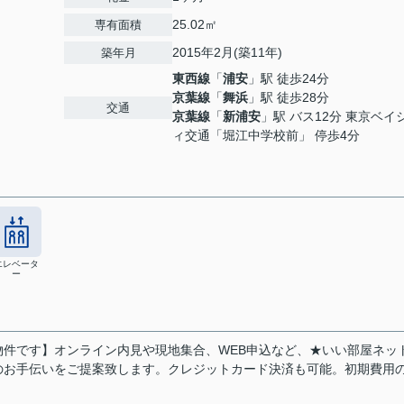
25.02㎡
専有面積
2015年2月(築11年)
築年月
東西線
「
浦安
」駅 徒歩24分
京葉線
「
舞浜
」駅 徒歩28分
交通
京葉線
「
新浦安
」駅 バス12分 東京ベイ
ィ交通「堀江中学校前」 停歩4分
エレベータ
ー
件です】オンライン内見や現地集合、WEB申込など、★いい部屋ネッ
のお手伝いをご提案致します。クレジットカード決済も可能。初期費用