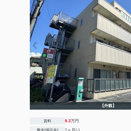
【外観】
8.3
万円
賃料
1ヶ月(-)
敷金(保証金)