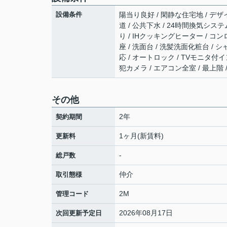
設備条件
陽当り良好 / 閑静な住宅地 / デザ
道 / 公共下水 / 24時間換気システ
り / IHクッキングヒーター / コ
座 / 洗面台 / 洗髪洗面化粧台 / 
応 / オートロック / TVモニタ付
犯カメラ / エアコン全室 / 最上階
その他
2年
契約期間
1ヶ月(新賃料)
更新料
-
総戸数
仲介
取引態様
2M
管理コード
2026年08月17日
次回更新予定日