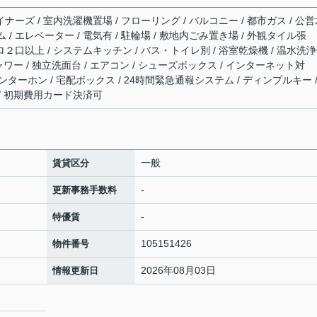
イナーズ / 室内洗濯機置場 / フローリング / バルコニー / 都市ガス / 公
ム / エレベーター / 電気有 / 駐輪場 / 敷地内ごみ置き場 / 外観タイル張
ンロ２口以上 / システムキッチン / バス・トイレ別 / 浴室乾燥機 / 温水洗
シャワー / 独立洗面台 / エアコン / シューズボックス / インターネット対
インターホン / 宅配ボックス / 24時間緊急通報システム / ディンプルキー /
 / 初期費用カード決済可
一般
賃貸区分
-
更新事務手数料
-
特優賃
105151426
物件番号
2026年08月03日
情報更新日