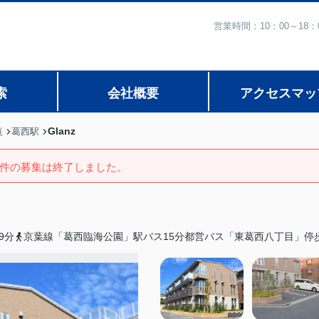
営業時間：10：00～1
索
会社概要
アクセスマッ
Glanz
覧
葛西駅
件の募集は終了しました。
9分
京葉線「葛西臨海公園」駅バス15分都営バス「東葛西八丁目」停