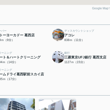
Google Ma
ーパー
ディスカウントショップ
トーヨーカドー 葛西店
アコレ
59ｍ（9分）
838ｍ（11分）
リーニング
銀行
ート＆ハートクリーニング
三菱東京UFJ銀行 葛西支店
104ｍ（14分）
1127ｍ（15分）
リーニング
ームドライ葛西駅前スカイ店
285ｍ（17分）