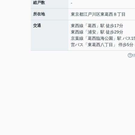
総戸数
-
所在地
東京都
江戸川区
東葛西
８丁目
交通
東西線
「
葛西
」駅 徒歩17分
東西線
「
浦安
」駅 徒歩29分
京葉線
「
葛西臨海公園
」駅 バス1
営バス「東葛西八丁目」 停歩5分