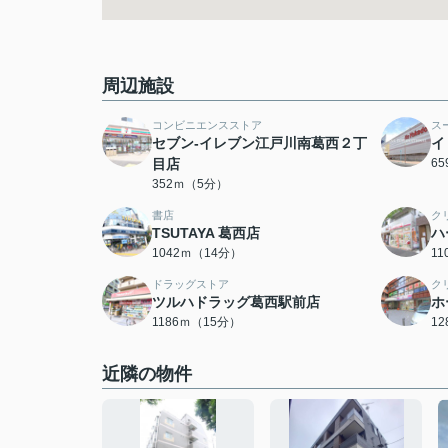
周辺施設
コンビニエンスストア
ス
セブン-イレブン江戸川南葛西２丁
イ
目店
6
352ｍ（5分）
書店
ク
TSUTAYA 葛西店
ハ
1042ｍ（14分）
1
ドラッグストア
ク
ツルハドラッグ葛西駅前店
ホ
1186ｍ（15分）
1
近隣の物件