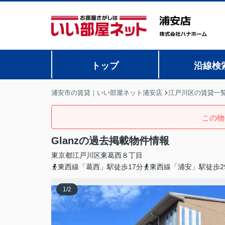
トップ
沿線検
浦安市の賃貸｜いい部屋ネット浦安店
江戸川区の賃貸一
この物
Glanzの過去掲載物件情報
東京都
江戸川区
東葛西
８丁目
東西線「葛西」駅徒歩17分
東西線「浦安」駅徒歩2
1
/
2