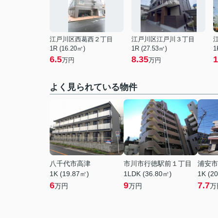
江戸川区西葛西２丁目
江戸川区江戸川３丁目
1R (16.20㎡)
1R (27.53㎡)
1
6.5
8.35
1
万円
万円
よく見られている物件
八千代市高津
市川市行徳駅前１丁目
浦安市
1K (19.87㎡)
1LDK (36.80㎡)
1K (2
6
9
7.7
万円
万円
万