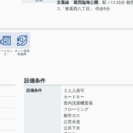
京葉線
「
葛西臨海公園
」駅 バス15分 都
ス「東葛西八丁目」 停歩5分
オートロッ
ネット使用
ク
料無料
設備条件
設備条件
２人入居可
カードキー
室内洗濯機置場
フローリング
都市ガス
公営水道
公共下水