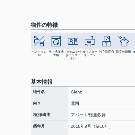
物件の特徴
バストイレ
室内洗濯機
TVモニタ付
カウンター
独立洗面台
浴室乾燥機
別
置場
きインター
キッチン
ホン
基本情報
物件名
Glanz
向き
北西
種別/構造
アパート/軽量鉄骨
築年月
2015年9月（築10年）