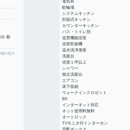
電気有
駐輪場
システムキッチン
対面式キッチン
カウンターキッチン
バス・トイレ別
5分 都
追焚機能浴室
浴室乾燥機
温水洗浄便座
情報の見方
洗面台
浴室１坪以上
シャワー
独立洗面台
エアコン
床下収納
ウォークインクロゼット
BS
インターネット対応
ネット使用料無料
オートロック
TVモニタ付インターホン
宅配ボックス