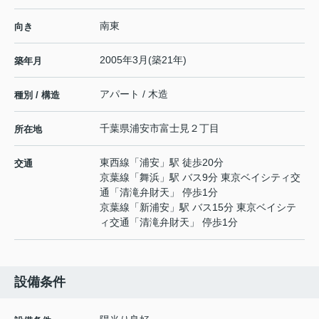
南東
向き
2005年3月(築21年)
築年月
アパート / 木造
種別 / 構造
千葉県
浦安市
富士見
２丁目
所在地
東西線
「
浦安
」駅 徒歩20分
交通
京葉線
「
舞浜
」駅 バス9分 東京ベイシティ交
通「清滝弁財天」 停歩1分
京葉線
「
新浦安
」駅 バス15分 東京ベイシテ
ィ交通「清滝弁財天」 停歩1分
設備条件