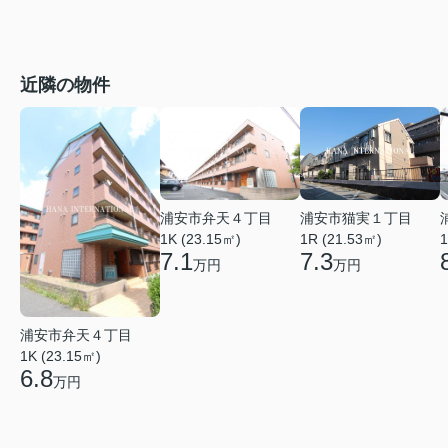
近隣の物件
浦安市弁天４丁目
浦安市猫実１丁目
1K (23.15㎡)
1
1R (21.53㎡)
7.1
7.3
万円
万円
浦安市弁天４丁目
1K (23.15㎡)
6.8
万円