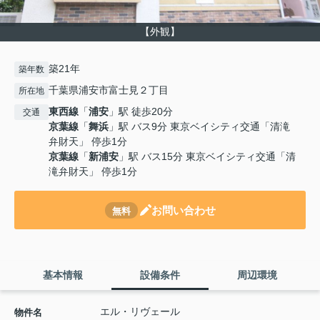
【外観】
築21年
築年数
千葉県浦安市富士見２丁目
所在地
東西線
「
浦安
」駅 徒歩20分
交通
京葉線
「
舞浜
」駅 バス9分 東京ベイシティ交通「清滝
弁財天」 停歩1分
京葉線
「
新浦安
」駅 バス15分 東京ベイシティ交通「清
滝弁財天」 停歩1分
お問い合わせ
無料
基本情報
設備条件
周辺環境
エル・リヴェール
物件名