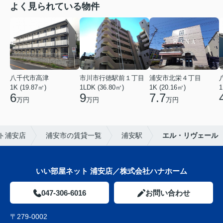
よく見られている物件
八千代市高津
市川市行徳駅前１丁目
浦安市北栄４丁目
1K (19.87㎡)
1LDK (36.80㎡)
1K (20.16㎡)
1
6
9
7.7
万円
万円
万円
ト浦安店
浦安市の賃貸一覧
浦安駅
エル・リヴェール
いい部屋ネット 浦安店／株式会社ハナホーム
047-306-6016
お問い合わせ
〒279-0002