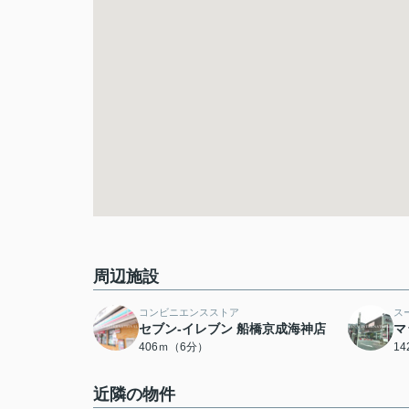
周辺施設
コンビニエンスストア
ス
セブン-イレブン 船橋京成海神店
マ
406ｍ（6分）
1
近隣の物件