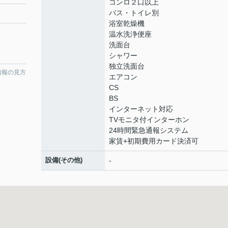
コンロ２口以上
バス・トイレ別
浴室乾燥機
温水洗浄便座
洗面台
シャワー
独立洗面台
情報の見方
エアコン
CS
BS
インターネット対応
TVモニタ付インターホン
24時間緊急通報システム
家賃+初期費用カード決済可
設備(その他)
-