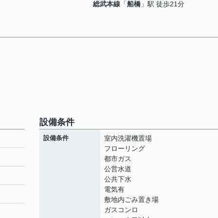
総武本線
「
船橋
」駅 徒歩21分
設備条件
設備条件
室内洗濯機置場
フローリング
都市ガス
公営水道
公共下水
電気有
敷地内ごみ置き場
ガスコンロ