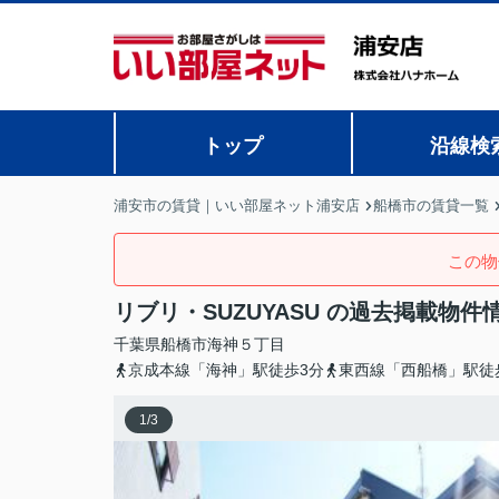
トップ
沿線検
浦安市の賃貸｜いい部屋ネット浦安店
船橋市の賃貸一覧
この物
リブリ・SUZUYASU の過去掲載物件
千葉県
船橋市
海神
５丁目
京成本線「海神」駅徒歩3分
東西線「西船橋」駅徒
1
/
3