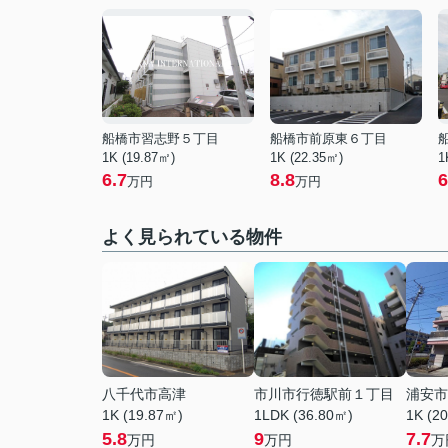
船橋市習志野５丁目
船橋市前原東６丁目
1K (19.87㎡)
1K (22.35㎡)
1
6.7
8.8
6
万円
万円
よく見られている物件
八千代市高津
市川市行徳駅前１丁目
浦安市
1K (19.87㎡)
1LDK (36.80㎡)
1K (2
5.8
9
7.7
万円
万円
万