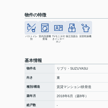
物件の特徴
バストイレ
室内洗濯機
TVモニタ付
独立洗面台
浴室乾燥機
別
置場
きインター
ホン
基本情報
物件名
リブリ・SUZUYASU
向き
東
種別/構造
賃貸マンション/鉄骨造
築年月
2018年6月（築8年）
総戸数
-