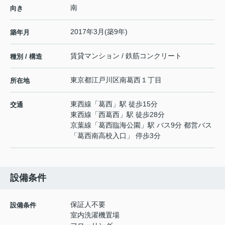
南
向き
2017年3月(築9年)
築年月
賃貸マンション / 鉄筋コンクリート
種別 / 構造
東京都
江戸川区
南葛西
１丁目
所在地
東西線
「
葛西
」駅 徒歩15分
交通
東西線
「
西葛西
」駅 徒歩28分
京葉線
「
葛西臨海公園
」駅 バス9分 都営バス
「葛西南高校入口」 停歩3分
設備条件
保証人不要
設備条件
室内洗濯機置場