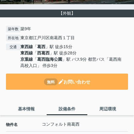
【外観】
築9年
築年数
東京都江戸川区南葛西１丁目
所在地
東西線
「
葛西
」駅 徒歩15分
交通
東西線
「
西葛西
」駅 徒歩28分
京葉線
「
葛西臨海公園
」駅 バス9分 都営バス「葛西南
高校入口」 停歩3分
お問い合わせ
無料
基本情報
設備条件
周辺環境
コンフォルト南葛西
物件名