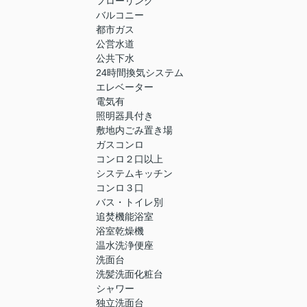
フローリング
バルコニー
都市ガス
公営水道
公共下水
24時間換気システム
エレベーター
電気有
照明器具付き
敷地内ごみ置き場
ガスコンロ
コンロ２口以上
システムキッチン
コンロ３口
バス・トイレ別
追焚機能浴室
浴室乾燥機
温水洗浄便座
洗面台
洗髪洗面化粧台
シャワー
独立洗面台