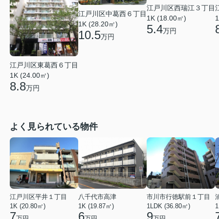
江戸川区西瑞江３丁目
江戸川区中葛西６丁目
1K (18.00㎡)
1
1K (28.20㎡)
5.4
万円
10.5
万円
江戸川区東葛西６丁目
1K (24.00㎡)
8.8
万円
よく見られている物件
江戸川区平井１丁目
八千代市高津
市川市行徳駅前１丁目
1K (20.80㎡)
1K (19.87㎡)
1LDK (36.80㎡)
1
7
6
9
万円
万円
万円