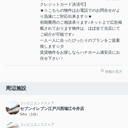
クレジットカード決済可】
★☆こちらの物件はお電話でのお問合せがよ
り迅速にご対応出来ます☆★
初期費用のご相談承ります♪ネット上で広告掲
載されております物件は、ほぼ全て当店にて
ご紹介が可能です♪
一人一人に合ったぴったりのプランをご提案
致します☆彡
賃貸物件をお探しならハナホーム浦安店にお
任せ下さい！
情報の見方
周辺施設
コンビニエンスストア
セブンイレブン江戸川西瑞江今井店
54ｍ（1分）
コンビニエンスストア