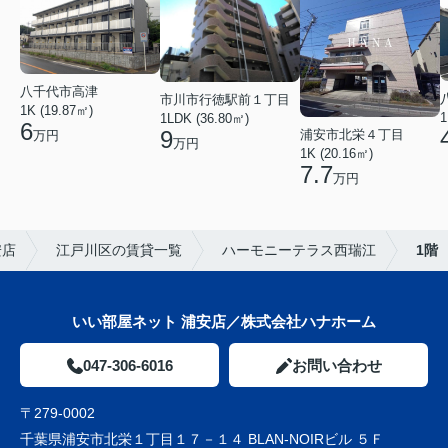
八千代市高津
市川市行徳駅前１丁目
1K (19.87㎡)
1
1LDK (36.80㎡)
6
9
浦安市北栄４丁目
万円
万円
1K (20.16㎡)
7.7
万円
安店
江戸川区の賃貸一覧
ハーモニーテラス西瑞江
1階
いい部屋ネット 浦安店／株式会社ハナホーム
047-306-6016
お問い合わせ
〒279-0002
千葉県浦安市北栄１丁目１７－１４ BLAN-NOIRビル ５Ｆ