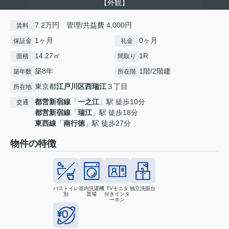
【外観】
7.2万円 管理/共益費 4,000円
賃料
1ヶ月
0ヶ月
保証金
礼金
14.27㎡
1R
面積
間取り
築8年
1階/2階建
築年数
所在階
東京都
江戸川区
西瑞江
３丁目
所在地
都営新宿線
「
一之江
」駅 徒歩10分
交通
都営新宿線
「
瑞江
」駅 徒歩18分
東西線
「
南行徳
」駅 徒歩27分
物件の特徴
バストイレ
室内洗濯機
TVモニタ
独立洗面台
別
置場
付きインタ
ーホン