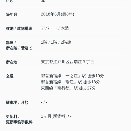
北
向き
2018年6月(築8年)
築年月
アパート / 木造
種別 / 建物構造
1階 / 1階 / 2階建
部屋 /
所在階 / 階建て
東京都
江戸川区
西瑞江
３丁目
所在地
都営新宿線
「
一之江
」駅 徒歩10分
交通
都営新宿線
「
瑞江
」駅 徒歩18分
東西線
「
南行徳
」駅 徒歩27分
- / -
駐車場 / 月額
1ヶ月(新賃料) / -
更新料 /
更新事務手数料