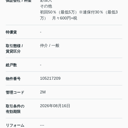
必加入
保証会社 / 料金
その他
初回50％（最低5万）※連保付30％（最低3
万） 月々600円+税
-
特優賃
仲介 / 一般
取引態様 /
賃貸区分
-
総戸数
105217209
物件番号
2M
管理コード
2026年08月16日
取引条件の
有効期限
---
リフォーム