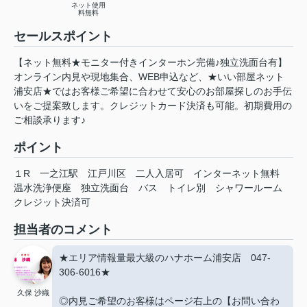
ネット使用
料無料
セールスポイント
【ネット無料★モニター付きインターホン完備♪独立洗面台有】
オンライン内見や現地集合、WEB申込など、★いい部屋ネット
浦安店★ではお客様ご希望に合わせて安心のお部屋探しのお手伝
いをご提案致します。クレジットカード決済も可能。初期費用の
ご相談承ります♪
ポイント
１R
一之江駅
江戸川区
二人入居可
インターネット無料
温水洗浄便座
独立洗面台
バス
トイレ別
シャワールーム
クレジット決済可
担当者のコメント
★エリア情報量最大級のハナホーム浦安店 047-
306-6016★
久保 沙織
◎内見ご希望のお客様はページ右上の【お問い合わ