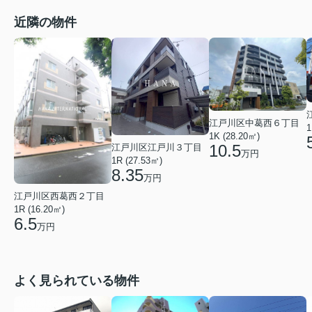
近隣の物件
江戸川区中葛西６丁目
1
1K (28.20㎡)
10.5
江戸川区江戸川３丁目
万円
1R (27.53㎡)
8.35
万円
江戸川区西葛西２丁目
1R (16.20㎡)
6.5
万円
よく見られている物件