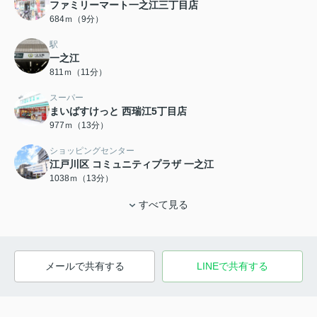
ファミリーマート一之江三丁目店
684ｍ（9分）
駅
一之江
811ｍ（11分）
スーパー
まいばすけっと 西瑞江5丁目店
977ｍ（13分）
ショッピングセンター
江戸川区 コミュニティプラザ 一之江
1038ｍ（13分）
すべて見る
メールで共有する
LINEで共有する