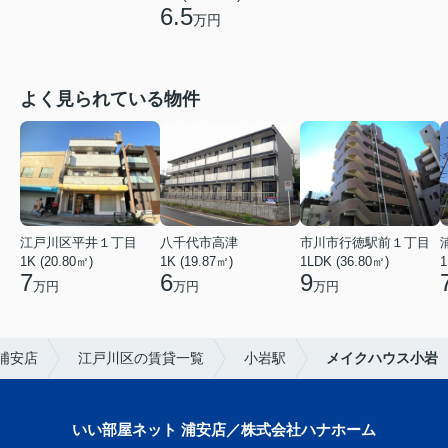
6.5
万円
よく見られている物件
江戸川区平井１丁目
八千代市高津
市川市行徳駅前１丁目
1K (20.80㎡)
1K (19.87㎡)
1LDK (36.80㎡)
1
7
6
9
万円
万円
万円
浦安店
江戸川区の賃貸一覧
小岩駅
メイクハウス小岩
いい部屋ネット 浦安店／株式会社ハナホーム