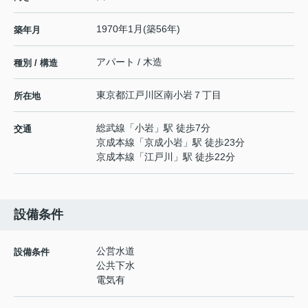
1970年1月(築56年)
築年月
アパート / 木造
種別 / 構造
東京都
江戸川区
南小岩
７丁目
所在地
総武線
「
小岩
」駅 徒歩7分
交通
京成本線
「
京成小岩
」駅 徒歩23分
京成本線
「
江戸川
」駅 徒歩22分
設備条件
公営水道
設備条件
公共下水
電気有