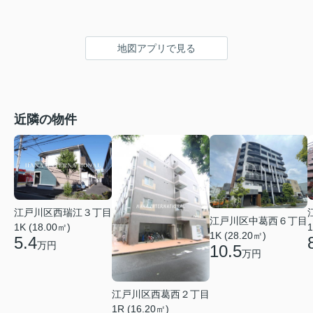
地図アプリで見る
近隣の物件
江戸川区西瑞江３丁目
江戸川区中葛西６丁目
1K (18.00㎡)
1
1K (28.20㎡)
5.4
万円
10.5
万円
江戸川区西葛西２丁目
1R (16.20㎡)