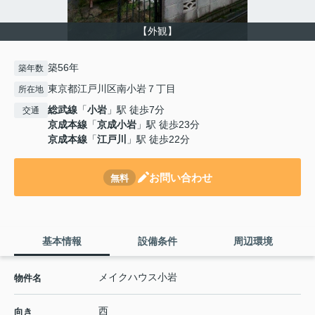
【外観】
築56年
築年数
東京都江戸川区南小岩７丁目
所在地
総武線
「
小岩
」駅 徒歩7分
交通
京成本線
「
京成小岩
」駅 徒歩23分
京成本線
「
江戸川
」駅 徒歩22分
お問い合わせ
無料
基本情報
設備条件
周辺環境
メイクハウス小岩
物件名
西
向き