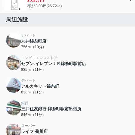
2階 / 8.08坪(26.72㎡)
周辺施設
デパート
丸井錦糸町店
756ｍ（10分）
コンビニエンスストア
セブン-イレブンＪＲ錦糸町駅前店
835ｍ（11分）
デパート
アルカキット錦糸町
836ｍ（11分）
銀行
三井住友銀行 錦糸町駅前出張所
846ｍ（11分）
スーパー
ライフ 菊川店