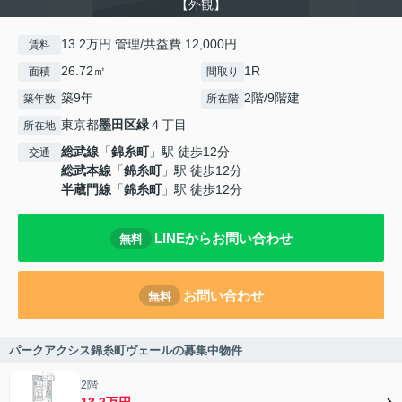
【外観】
13.2万円 管理/共益費 12,000円
賃料
26.72㎡
1R
面積
間取り
築9年
2階/9階建
築年数
所在階
東京都
墨田区
緑
４丁目
所在地
総武線
「
錦糸町
」駅 徒歩12分
交通
総武本線
「
錦糸町
」駅 徒歩12分
半蔵門線
「
錦糸町
」駅 徒歩12分
LINEからお問い合わせ
無料
お問い合わせ
無料
パークアクシス錦糸町ヴェールの募集中物件
2階
13.2万円