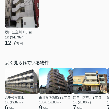
墨田区立川１丁目
1K (34.70㎡)
12.7
万円
よく見られている物件
八千代市高津
市川市行徳駅前１丁目
江戸川区平井１丁目
1K (19.87㎡)
1LDK (36.80㎡)
1K (20.80㎡)
1
6
9
7
万円
万円
万円