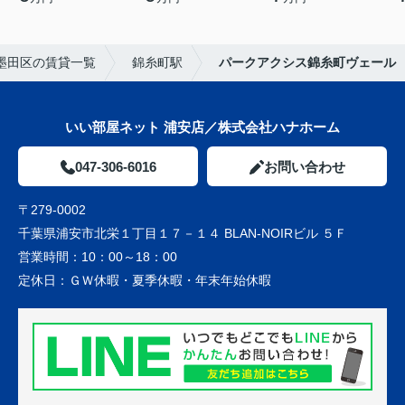
墨田区の賃貸一覧
錦糸町駅
パークアクシス錦糸町ヴェール
いい部屋ネット 浦安店／株式会社ハナホーム
047-306-6016
お問い合わせ
〒279-0002
千葉県浦安市北栄１丁目１７－１４ BLAN-NOIRビル ５Ｆ
営業時間：
10：00～18：00
定休日：
ＧＷ休暇・夏季休暇・年末年始休暇