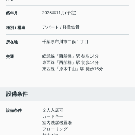
2025年11月(予定)
築年月
アパート / 軽量鉄骨
種別 / 構造
千葉県
市川市
二俣
１丁目
所在地
総武線
「
西船橋
」駅 徒歩14分
交通
東西線
「
西船橋
」駅 徒歩14分
東西線
「
原木中山
」駅 徒歩16分
設備条件
２人入居可
設備条件
カードキー
室内洗濯機置場
フローリング