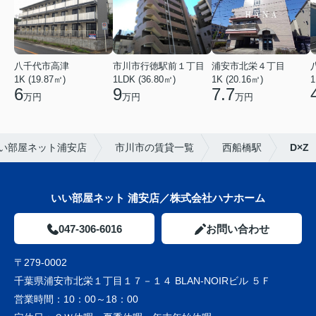
八千代市高津
市川市行徳駅前１丁目
浦安市北栄４丁目
1K (19.87㎡)
1LDK (36.80㎡)
1K (20.16㎡)
1
6
9
7.7
万円
万円
万円
い部屋ネット浦安店
市川市の賃貸一覧
西船橋駅
D×Z
いい部屋ネット 浦安店／株式会社ハナホーム
047-306-6016
お問い合わせ
〒279-0002
千葉県浦安市北栄１丁目１７－１４ BLAN-NOIRビル ５Ｆ
営業時間：
10：00～18：00