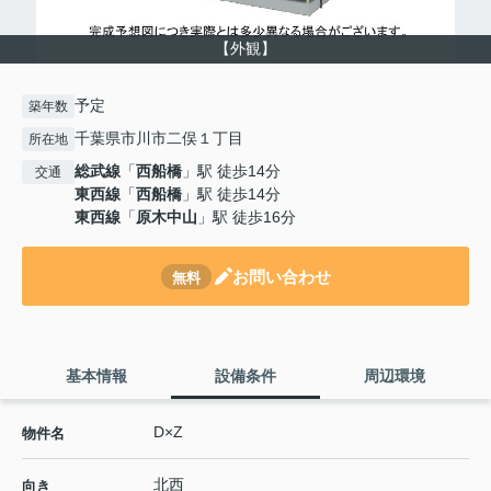
【外観】
予定
築年数
千葉県市川市二俣１丁目
所在地
総武線
「
西船橋
」駅 徒歩14分
交通
東西線
「
西船橋
」駅 徒歩14分
東西線
「
原木中山
」駅 徒歩16分
お問い合わせ
無料
基本情報
設備条件
周辺環境
D×Z
物件名
北西
向き