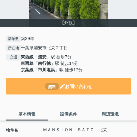
【外観】
築39年
築年数
千葉県浦安市北栄２丁目
所在地
東西線
「
浦安
」駅 徒歩7分
交通
東西線
「
南行徳
」駅 徒歩14分
京葉線
「
市川塩浜
」駅 徒歩17分
お問い合わせ
無料
基本情報
設備条件
周辺環境
ＭＡＮＳＩＯＮ ＳＡＴＯ 北栄
物件名