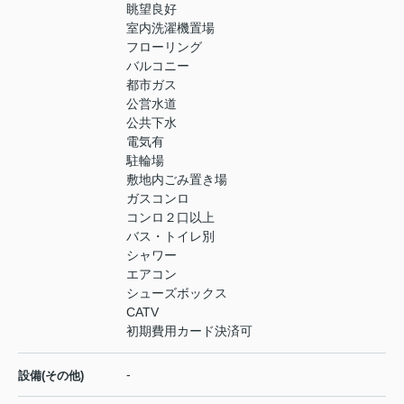
眺望良好
室内洗濯機置場
フローリング
バルコニー
都市ガス
公営水道
公共下水
電気有
駐輪場
敷地内ごみ置き場
ガスコンロ
コンロ２口以上
バス・トイレ別
シャワー
エアコン
シューズボックス
CATV
初期費用カード決済可
-
設備(その他)