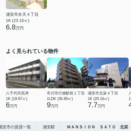
浦安市弁天４丁目
1K (23.15㎡)
6.8
万円
よく見られている物件
八千代市高津
市川市行徳駅前１丁目
浦安市北栄４丁目
1K (19.87㎡)
1LDK (36.80㎡)
1K (20.16㎡)
1
6
9
7.7
万円
万円
万円
浦安市の賃貸一覧
浦安駅
ＭＡＮＳＩＯＮ ＳＡＴＯ 北栄