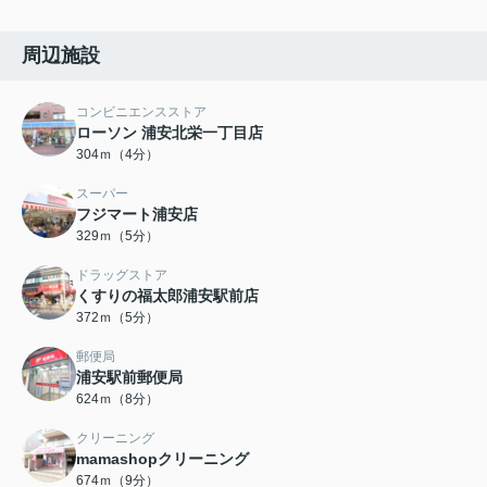
周辺施設
コンビニエンスストア
ローソン 浦安北栄一丁目店
304ｍ（4分）
スーパー
フジマート浦安店
329ｍ（5分）
ドラッグストア
くすりの福太郎浦安駅前店
372ｍ（5分）
郵便局
浦安駅前郵便局
624ｍ（8分）
クリーニング
mamashopクリーニング
674ｍ（9分）