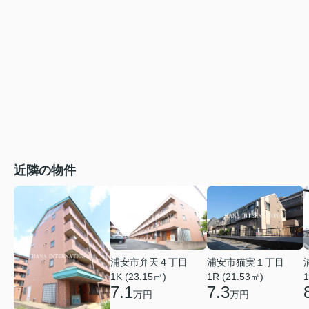
近隣の物件
浦安市弁天４丁目
浦安市猫実１丁目
1K (23.15㎡)
1
1R (21.53㎡)
7.1
7.3
万円
万円