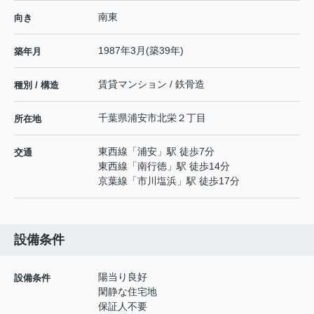
南東
向き
1987年3月(築39年)
築年月
賃貸マンション / 鉄骨造
種別 / 構造
千葉県
浦安市
北栄
２丁目
所在地
東西線
「
浦安
」駅 徒歩7分
交通
東西線
「
南行徳
」駅 徒歩14分
京葉線
「
市川塩浜
」駅 徒歩17分
設備条件
陽当り良好
設備条件
閑静な住宅地
保証人不要