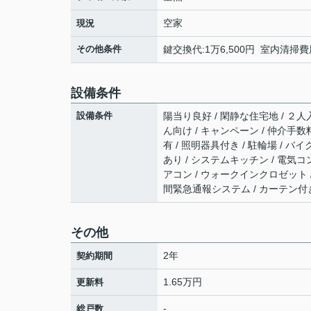
空家
現況
その他条件
鍵交換代:1万6,500円 室内清掃費用
設備条件
設備条件
陽当り良好 / 閑静な住宅地 / ２人入
ん向け / キャンペーン / 仲介手数料
有 / 照明器具付き / 駐輪場 / 
あり / システムキッチン / 電気コン
アコン / ウォークインクロゼット /
間緊急通報システム / カーテン付き 
その他
2年
契約期間
1.65万円
更新料
-
総戸数