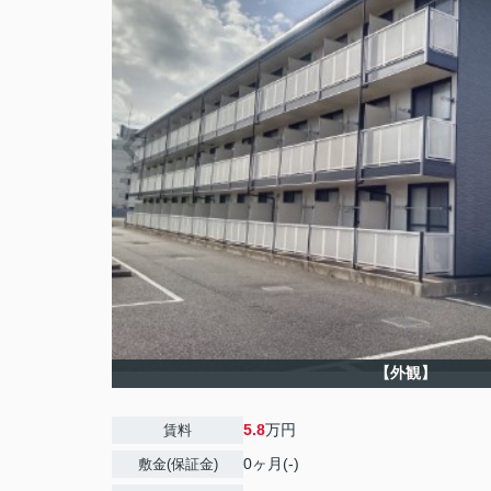
【外観】
5.8
万円
賃料
0ヶ月(-)
敷金(保証金)