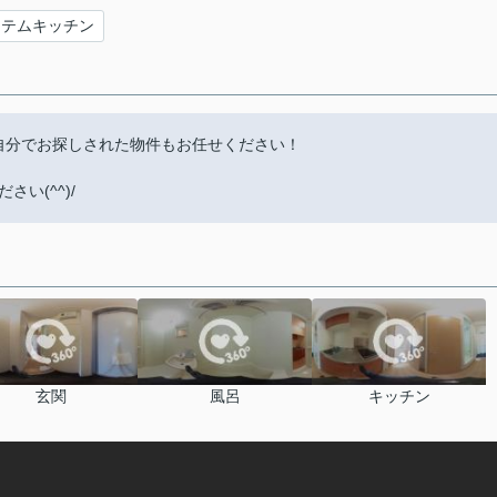
ステムキッチン
自分でお探しされた物件もお任せください！
い(^^)/
玄関
風呂
キッチン