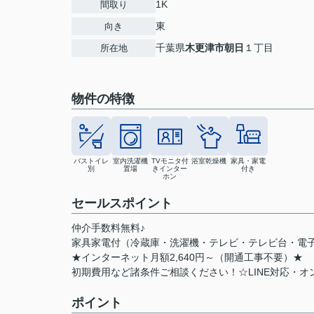
1K
間取り
東
向き
千葉県
木更津市
朝日
１丁目
所在地
物件の特徴
バストイレ
室内洗濯機
TVモニタ付
浴室乾燥機
家具・家電
別
置場
きインター
付き
ホン
セールスポイント
仲介手数料無料♪
家具家電付（冷蔵庫・洗濯機・テレビ・テレビ台・電
★インターネット月額2,640円～（開通工事不要）★
初期費用など諸条件ご相談ください！☆LINE対応・オ
ポイント