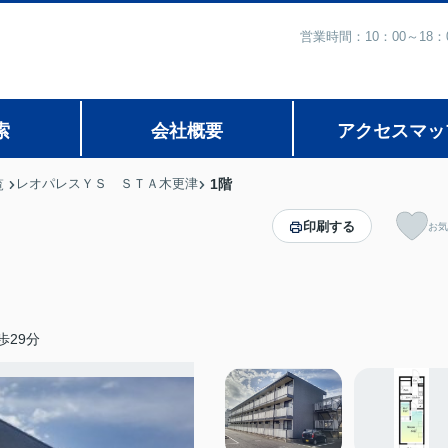
営業時間：10：00～1
索
会社概要
アクセスマッ
レオパレスＹＳ ＳＴＡ木更津
1階
覧
印刷する
お気
歩29分