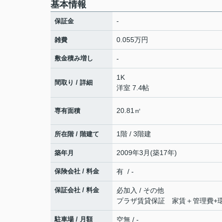
基本情報
-
保証金
0.055万円
雑費
敷金積み増し
-
1K
間取り / 詳細
洋室 7.4帖
20.81㎡
専有面積
1階 / 3階建
所在階 / 階建て
2009年3月(築17年)
築年月
保険会社 / 料金
有 / -
保証会社 / 料金
必加入 / その他
プラザ賃貸保証 家賃＋管理費+環境
駐車場 / 月額
空無 / -