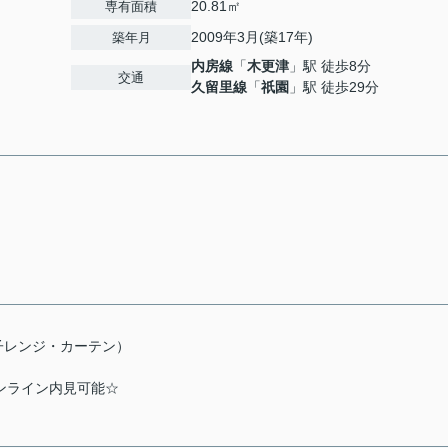
20.81㎡
専有面積
2009年3月(築17年)
築年月
内房線
「
木更津
」駅 徒歩8分
交通
久留里線
「
祇園
」駅 徒歩29分
子レンジ・カーテン）
ンライン内見可能☆