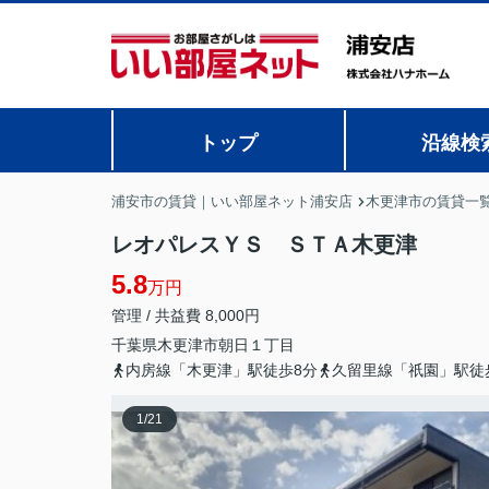
トップ
沿線検
浦安市の賃貸｜いい部屋ネット浦安店
木更津市の賃貸一
レオパレスＹＳ ＳＴＡ木更津
5.8
万円
管理 / 共益費 8,000円
千葉県
木更津市
朝日
１丁目
内房線「木更津」駅徒歩8分
久留里線「祇園」駅徒
1
/
21