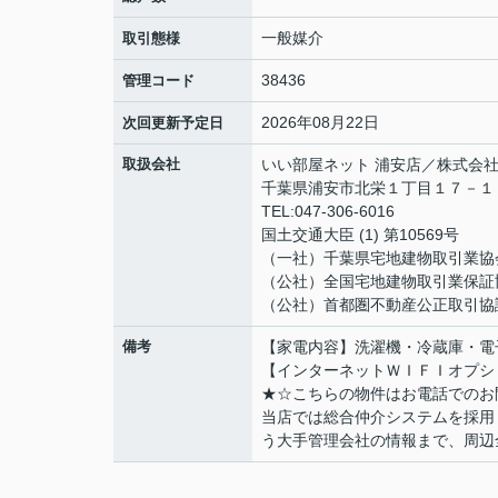
一般媒介
取引態様
38436
管理コード
2026年08月22日
次回更新予定日
取扱会社
いい部屋ネット 浦安店／株式会
千葉県浦安市北栄１丁目１７－１４ B
TEL:047-306-6016
国土交通大臣 (1) 第10569号
（一社）千葉県宅地建物取引業協
（公社）全国宅地建物取引業保証
（公社）首都圏不動産公正取引協
備考
【家電内容】洗濯機・冷蔵庫・電
【インターネットＷＩＦＩオプション
★☆こちらの物件はお電話でのお
当店では総合仲介システムを採用
う大手管理会社の情報まで、周辺