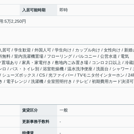
即時
入居可能時期
:5万2,250円
居可 / 学生歓迎 / 外国人可 / 学生向け / カップル向け / 女性向け / 新婚
無料 / 室内洗濯機置場 / フローリング / バルコニー / 公営水道 / 電気
バイク置場あり / 家具・家電付き / 敷地内ごみ置き場 / コンロ２口以上 / 冷
ロ / バス・トイレ別 / 浴室乾燥機 / 温水洗浄便座 / 洗面台 / シャワー / 
 シューズボックス / CS / 光ファイバー / TVモニタ付インターホン / 24
/ 電子レンジ / 洗濯機 / 全室照明付き / テレビ / 初期費用カード決済可
一般
賃貸区分
-
更新事務手数料
-
特優賃