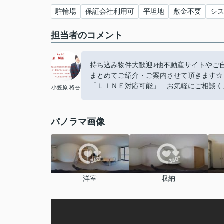
駐輪場
保証会社利用可
平坦地
敷金不要
シ
担当者のコメント
持ち込み物件大歓迎♪他不動産サイトやご
まとめてご紹介・ご案内させて頂きます☆
「ＬＩＮＥ対応可能」 お気軽にご相談くださ
小笠原 将吾
パノラマ画像
洋室
収納