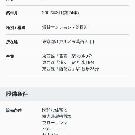
2002年3月(築24年)
築年月
賃貸マンション / 鉄骨造
種別 / 構造
東京都
江戸川区
東葛西
５丁目
所在地
東西線
「
葛西
」駅 徒歩9分
交通
東西線
「
浦安
」駅 徒歩18分
東西線
「
西葛西
」駅 徒歩28分
設備条件
閑静な住宅地
設備条件
室内洗濯機置場
フローリング
バルコニー