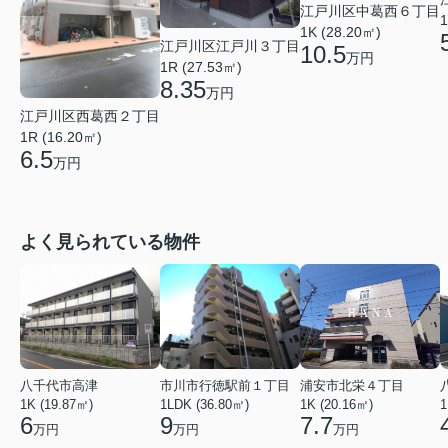
江戸川区中葛西６丁目
1
1K (28.20㎡)
江戸川区江戸川３丁目
10.5
万円
1R (27.53㎡)
8.35
万円
江戸川区西葛西２丁目
1R (16.20㎡)
6.5
万円
よく見られている物件
八千代市高津
市川市行徳駅前１丁目
浦安市北栄４丁目
1K (19.87㎡)
1LDK (36.80㎡)
1K (20.16㎡)
1
6
9
7.7
万円
万円
万円