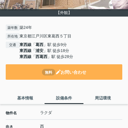
【外観】
築24年
築年数
東京都江戸川区東葛西５丁目
所在地
東西線
「
葛西
」駅 徒歩9分
交通
東西線
「
浦安
」駅 徒歩18分
東西線
「
西葛西
」駅 徒歩28分
お問い合わせ
無料
基本情報
設備条件
周辺環境
ラクダ
物件名
西
向き