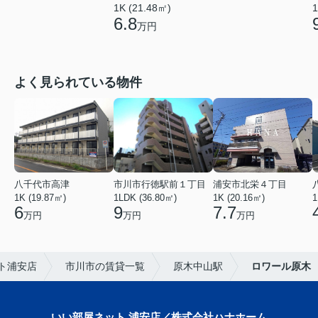
1K (21.48㎡)
1
6.8
万円
よく見られている物件
八千代市高津
市川市行徳駅前１丁目
浦安市北栄４丁目
1K (19.87㎡)
1LDK (36.80㎡)
1K (20.16㎡)
1
6
9
7.7
万円
万円
万円
ト浦安店
市川市の賃貸一覧
原木中山駅
ロワール原木
いい部屋ネット 浦安店／株式会社ハナホーム