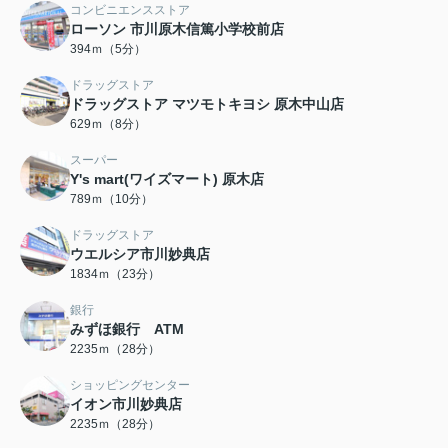
コンビニエンスストア
ローソン 市川原木信篤小学校前店
394ｍ（5分）
ドラッグストア
ドラッグストア マツモトキヨシ 原木中山店
629ｍ（8分）
スーパー
Y's mart(ワイズマート) 原木店
789ｍ（10分）
ドラッグストア
ウエルシア市川妙典店
1834ｍ（23分）
銀行
みずほ銀行 ATM
2235ｍ（28分）
ショッピングセンター
イオン市川妙典店
2235ｍ（28分）