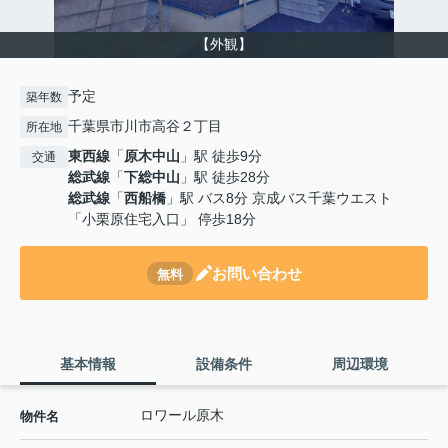
【外観】
予定
築年数
千葉県市川市高谷２丁目
所在地
東西線
「
原木中山
」駅 徒歩9分
交通
総武線
「
下総中山
」駅 徒歩28分
総武線
「
西船橋
」駅 バス8分 京成バス千葉ウエスト
「小栗原住宅入口」 停歩18分
お問い合わせ
無料
基本情報
設備条件
周辺環境
ロワール原木
物件名