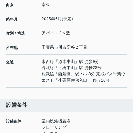
南東
向き
2025年6月(予定)
築年月
アパート / 木造
種別 / 構造
千葉県
市川市
高谷
２丁目
所在地
東西線
「
原木中山
」駅 徒歩9分
交通
総武線
「
下総中山
」駅 徒歩28分
総武線
「
西船橋
」駅 バス8分 京成バス千葉ウ
エスト「小栗原住宅入口」 停歩18分
設備条件
室内洗濯機置場
設備条件
フローリング