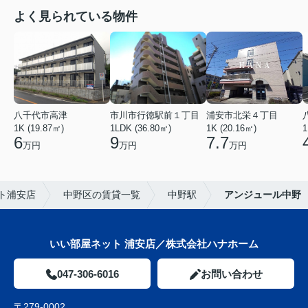
よく見られている物件
八千代市高津
市川市行徳駅前１丁目
浦安市北栄４丁目
1K (19.87㎡)
1LDK (36.80㎡)
1K (20.16㎡)
1
6
9
7.7
万円
万円
万円
ト浦安店
中野区の賃貸一覧
中野駅
アンジュール中野
いい部屋ネット 浦安店／株式会社ハナホーム
047-306-6016
お問い合わせ
〒279-0002