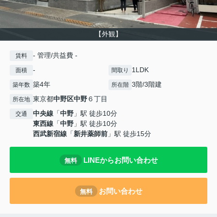
【外観】
- 管理/共益費 -
賃料
-
1LDK
面積
間取り
築4年
3階/3階建
築年数
所在階
東京都
中野区
中野
６丁目
所在地
中央線
「
中野
」駅 徒歩10分
交通
東西線
「
中野
」駅 徒歩10分
西武新宿線
「
新井薬師前
」駅 徒歩15分
LINEからお問い合わせ
無料
お問い合わせ
無料