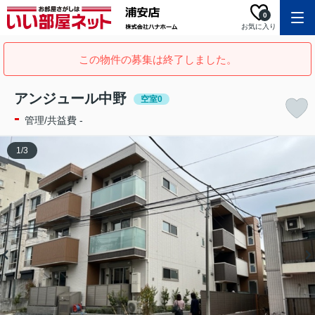
0
お気に入り
この物件の募集は終了しました。
アンジュール中野
空室0
-
管理/共益費 -
1
/
3