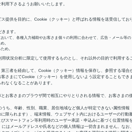
ご利用下さるようお願いいたします。
ス提供を目的に、Cookie（クッキー）と呼ばれる情報を送受信してお
だきます。
において、各種入力補助やお客さま個々の利用に合わせて、広告・メール等の
ため。
るため。
供と利用状況分析に限定して使用するものとし、それ以外の目的で利用する
第三者を経由して、Cookie（クッキー）情報を保存し、参照する場合
客さまにてCookie（クッキー）を使用しないよう設定することもでき
られなくなることがあります。
バとお客さまのブラウザ間で相互にやりとりされる情報で、お客さまの
情報のうち、年齢、性別、職業、居住地域など個人が特定できない属性情報
のに限られます）、端末情報、ウェブサイト内におけるユーザーの行動
よびスマートフォン等利用時のユーザー承諾・申込みに基づく位置情報
キー）にはメールアドレスや氏名などの個人情報は一切含まれません。なお