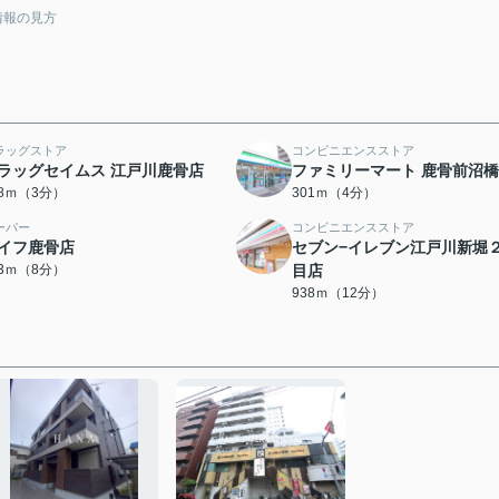
情報の見方
ラッグストア
コンビニエンスストア
ラッグセイムス 江戸川鹿骨店
ファミリーマート 鹿骨前沼
88ｍ（3分）
301ｍ（4分）
ーパー
コンビニエンスストア
イフ鹿骨店
セブン−イレブン江戸川新堀
23ｍ（8分）
目店
938ｍ（12分）