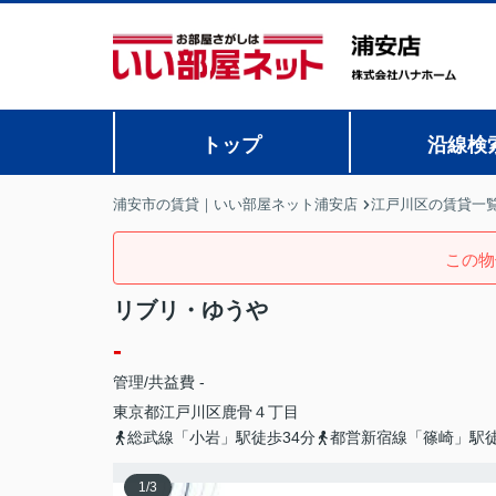
トップ
沿線検
浦安市の賃貸｜いい部屋ネット浦安店
江戸川区の賃貸一
この物
リブリ・ゆうや
-
管理/共益費 -
東京都
江戸川区
鹿骨
４丁目
総武線「小岩」駅徒歩34分
都営新宿線「篠崎」駅徒
1
/
3