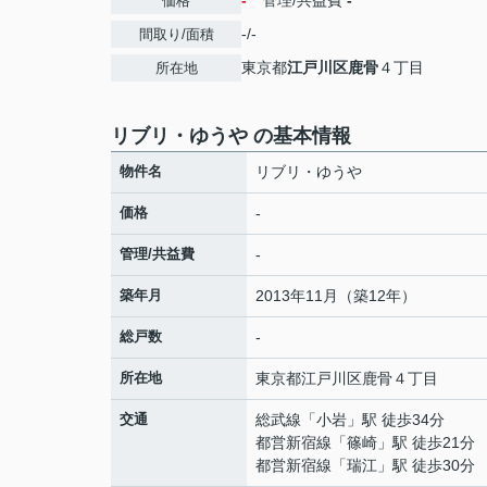
-
管理/共益費
-
価格
-/-
間取り/面積
東京都
江戸川区
鹿骨
４丁目
所在地
リブリ・ゆうや の基本情報
物件名
リブリ・ゆうや
価格
-
管理/共益費
-
築年月
2013年11月（築12年）
総戸数
-
所在地
東京都
江戸川区
鹿骨
４丁目
交通
総武線
「
小岩
」駅 徒歩34分
都営新宿線
「
篠崎
」駅 徒歩21分
都営新宿線
「
瑞江
」駅 徒歩30分