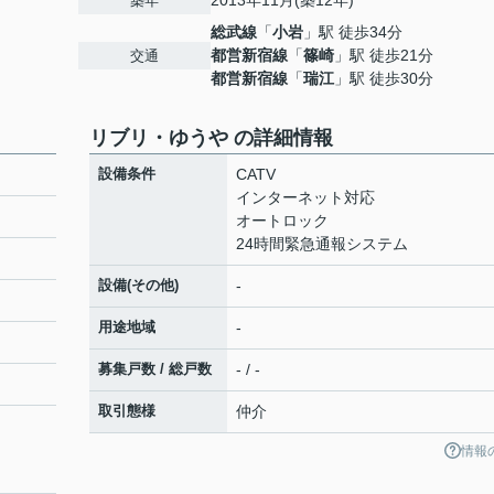
2013年11月(築12年)
築年
総武線
「
小岩
」駅 徒歩34分
都営新宿線
「
篠崎
」駅 徒歩21分
交通
都営新宿線
「
瑞江
」駅 徒歩30分
リブリ・ゆうや の詳細情報
設備条件
CATV
インターネット対応
オートロック
24時間緊急通報システム
設備(その他)
-
用途地域
-
募集戸数 / 総戸数
- / -
取引態様
仲介
情報