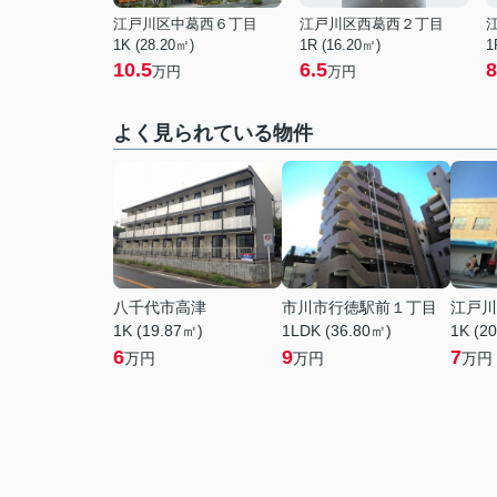
江戸川区中葛西６丁目
江戸川区西葛西２丁目
1K (28.20㎡)
1R (16.20㎡)
1
10.5
6.5
8
万円
万円
よく見られている物件
八千代市高津
市川市行徳駅前１丁目
江戸川
1K (19.87㎡)
1LDK (36.80㎡)
1K (2
6
9
7
万円
万円
万円