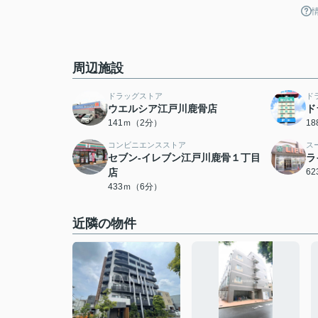
周辺施設
ドラッグストア
ド
ウエルシア江戸川鹿骨店
ド
141ｍ（2分）
1
コンビニエンスストア
ス
セブン-イレブン江戸川鹿骨１丁目
ラ
店
6
433ｍ（6分）
近隣の物件