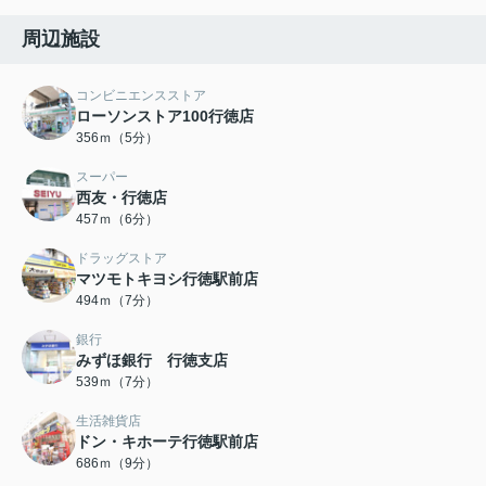
周辺施設
コンビニエンスストア
ローソンストア100行徳店
356ｍ（5分）
スーパー
西友・行徳店
457ｍ（6分）
ドラッグストア
マツモトキヨシ行徳駅前店
494ｍ（7分）
銀行
みずほ銀行 行徳支店
539ｍ（7分）
生活雑貨店
ドン・キホーテ行徳駅前店
686ｍ（9分）