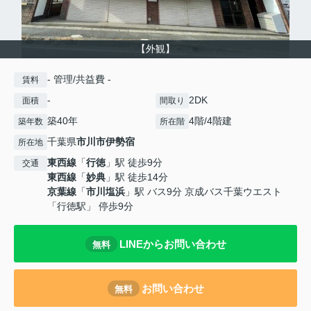
【外観】
- 管理/共益費 -
賃料
-
2DK
面積
間取り
築40年
4階/4階建
築年数
所在階
千葉県
市川市
伊勢宿
所在地
東西線
「
行徳
」駅 徒歩9分
交通
東西線
「
妙典
」駅 徒歩14分
京葉線
「
市川塩浜
」駅 バス9分 京成バス千葉ウエスト
「行徳駅」 停歩9分
LINEからお問い合わせ
無料
お問い合わせ
無料