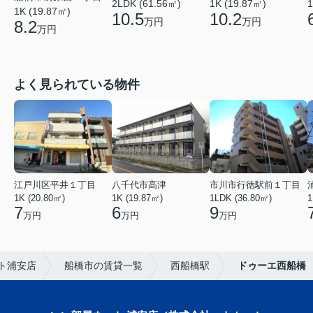
2LDK (61.56㎡)
1K (19.87㎡)
1
1K (19.87㎡)
10.5
10.2
万円
万円
8.2
万円
よく見られている物件
江戸川区平井１丁目
八千代市高津
市川市行徳駅前１丁目
1K (20.80㎡)
1K (19.87㎡)
1LDK (36.80㎡)
1
7
6
9
万円
万円
万円
ト浦安店
船橋市の賃貸一覧
西船橋駅
ドゥーエ西船橋