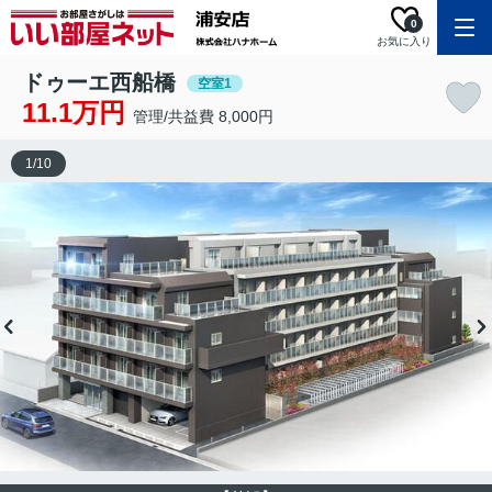
0
お気に入り
ドゥーエ西船橋
空室1
11.1万円
管理/共益費 8,000円
1
/
10