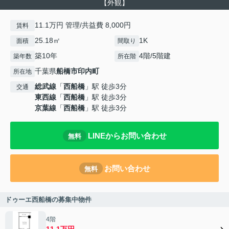
【外観】
11.1万円 管理/共益費 8,000円
賃料
25.18㎡
1K
面積
間取り
築10年
4階/5階建
築年数
所在階
千葉県
船橋市
印内町
所在地
総武線
「
西船橋
」駅 徒歩3分
交通
東西線
「
西船橋
」駅 徒歩3分
京葉線
「
西船橋
」駅 徒歩3分
LINEからお問い合わせ
無料
お問い合わせ
無料
ドゥーエ西船橋の募集中物件
4階
11.1万円