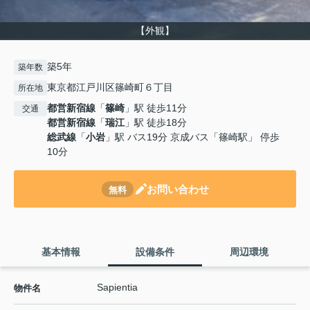
【外観】
築5年
築年数
東京都江戸川区篠崎町６丁目
所在地
都営新宿線
「
篠崎
」駅 徒歩11分
交通
都営新宿線
「
瑞江
」駅 徒歩18分
総武線
「
小岩
」駅 バス19分 京成バス「篠崎駅」 停歩
10分
お問い合わせ
無料
基本情報
設備条件
周辺環境
Sapientia
物件名