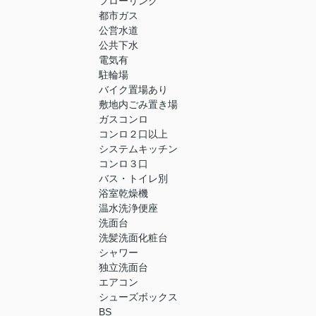
フローリング
都市ガス
公営水道
公共下水
電気有
駐輪場
バイク置場あり
敷地内ごみ置き場
ガスコンロ
コンロ２口以上
システムキッチン
コンロ３口
バス・トイレ別
浴室乾燥機
温水洗浄便座
洗面台
洗髪洗面化粧台
シャワー
独立洗面台
エアコン
シューズボックス
BS