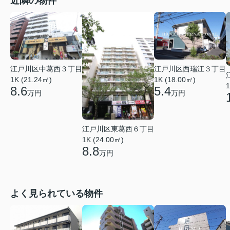
近隣の物件
江戸川区中葛西３丁目
江戸川区西瑞江３丁目
1K (21.24㎡)
1K (18.00㎡)
1
8.6
5.4
万円
万円
江戸川区東葛西６丁目
1K (24.00㎡)
8.8
万円
よく見られている物件