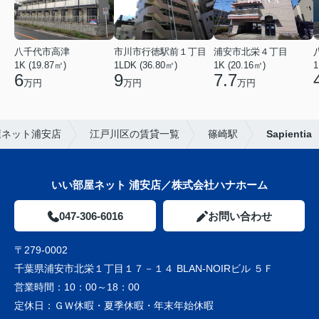
八千代市高津
市川市行徳駅前１丁目
浦安市北栄４丁目
1K (19.87㎡)
1LDK (36.80㎡)
1K (20.16㎡)
1
6
9
7.7
万円
万円
万円
屋ネット浦安店
江戸川区の賃貸一覧
篠崎駅
Sapientia
いい部屋ネット 浦安店／株式会社ハナホーム
047-306-6016
お問い合わせ
〒279-0002
千葉県浦安市北栄１丁目１７－１４ BLAN-NOIRビル ５Ｆ
営業時間：
10：00～18：00
定休日：
ＧＷ休暇・夏季休暇・年末年始休暇