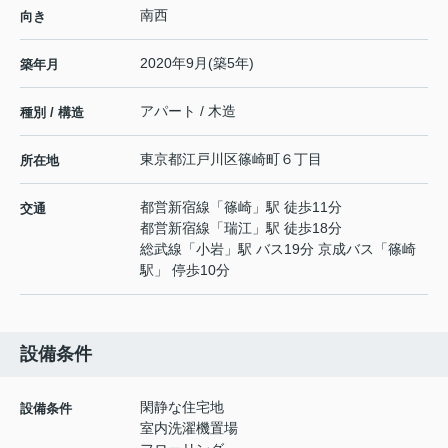
南西
向き
2020年9月(築5年)
築年月
アパート / 木造
種別 / 構造
東京都
江戸川区
篠崎町
６丁目
所在地
都営新宿線
「
篠崎
」駅 徒歩11分
交通
都営新宿線
「
瑞江
」駅 徒歩18分
総武線
「
小岩
」駅 バス19分 京成バス「篠崎
駅」 停歩10分
設備条件
閑静な住宅地
設備条件
室内洗濯機置場