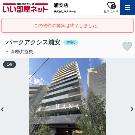
0
お気に入り
この物件の募集は終了しました。
パークアクシス浦安
空室0
-
管理/共益費 -
1
/
6