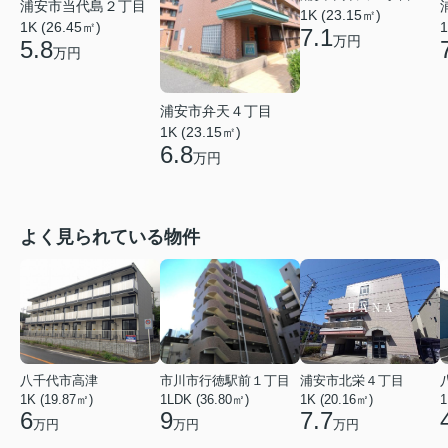
浦安市当代島２丁目
1K (23.15㎡)
1
1K (26.45㎡)
7.1
万円
5.8
万円
浦安市弁天４丁目
1K (23.15㎡)
6.8
万円
よく見られている物件
八千代市高津
市川市行徳駅前１丁目
浦安市北栄４丁目
1K (19.87㎡)
1LDK (36.80㎡)
1K (20.16㎡)
1
6
9
7.7
万円
万円
万円