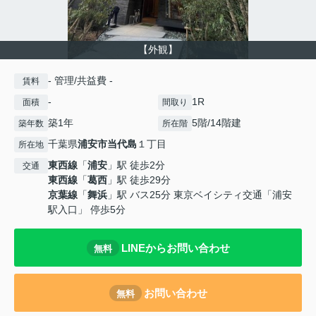
【外観】
- 管理/共益費 -
賃料
-
1R
面積
間取り
築1年
5階/14階建
築年数
所在階
千葉県
浦安市
当代島
１丁目
所在地
東西線
「
浦安
」駅 徒歩2分
交通
東西線
「
葛西
」駅 徒歩29分
京葉線
「
舞浜
」駅 バス25分 東京ベイシティ交通「浦安
駅入口」 停歩5分
LINEからお問い合わせ
無料
お問い合わせ
無料