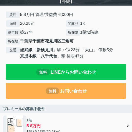
【外観】
5.8万円 管理/共益費 6,000円
賃料
20.28㎡
1K
面積
間取り
築27年
1階/2階建
築年数
所在階
千葉県
千葉市花見川区
三角町
所在地
総武線
「
新検見川
」駅 バス23分 「大山」 停歩5分
交通
京成本線
「
八千代台
」駅 徒歩47分
LINEからお問い合わせ
無料
お問い合わせ
無料
プレミールの募集中物件
1階
5.8万円
1階 / 6.13坪(20.28㎡)