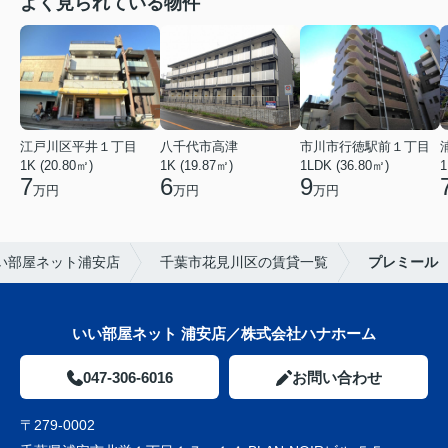
よく見られている物件
江戸川区平井１丁目
八千代市高津
市川市行徳駅前１丁目
1K (20.80㎡)
1K (19.87㎡)
1LDK (36.80㎡)
1
7
6
9
万円
万円
万円
い部屋ネット浦安店
千葉市花見川区の賃貸一覧
プレミール
いい部屋ネット 浦安店／株式会社ハナホーム
047-306-6016
お問い合わせ
〒279-0002