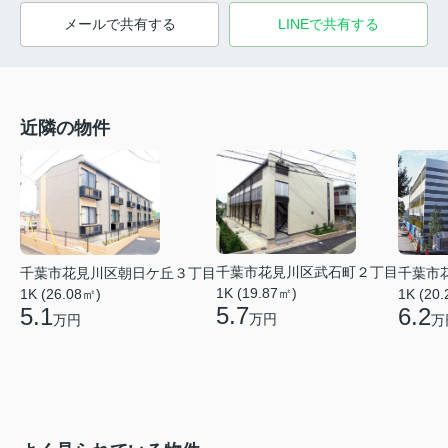
メールで共有する
LINEで共有する
近隣の物件
千葉市花見川区武石町２丁目
千葉市花見川区朝日ケ丘３丁目
千葉市
1K (19.87㎡)
1K (26.08㎡)
1K (20
5.7
5.1
6.2
万円
万円
万