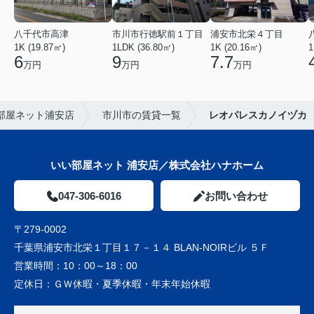
八千代市高津
市川市行徳駅前１丁目
浦安市北栄４丁目
1K (19.87㎡)
1LDK (36.80㎡)
1K (20.16㎡)
1
6
9
7.7
万円
万円
万円
部屋ネット浦安店
市川市の賃貸一覧
レオパレスカノイヅカ
いい部屋ネット 浦安店／株式会社ハナホーム
047-306-6016
お問い合わせ
〒279-0002
千葉県浦安市北栄１丁目１７－１４ BLAN-NOIRビル ５Ｆ
営業時間：
10：00～18：00
定休日：
ＧＷ休暇・夏季休暇・年末年始休暇