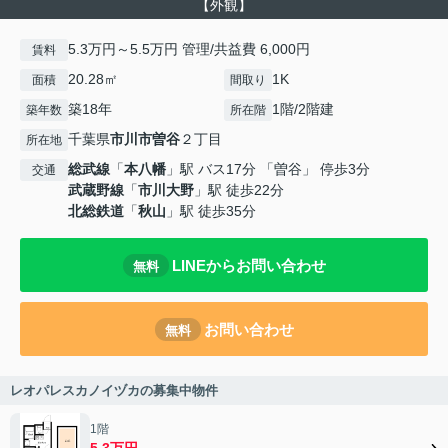
【外観】
5.3万円～5.5万円 管理/共益費 6,000円
賃料
20.28㎡
1K
面積
間取り
築18年
1階/2階建
築年数
所在階
千葉県
市川市
曽谷
２丁目
所在地
総武線
「
本八幡
」駅 バス17分 「曽谷」 停歩3分
交通
武蔵野線
「
市川大野
」駅 徒歩22分
北総鉄道
「
秋山
」駅 徒歩35分
LINEからお問い合わせ
無料
お問い合わせ
無料
レオパレスカノイヅカの募集中物件
1階
5.3万円