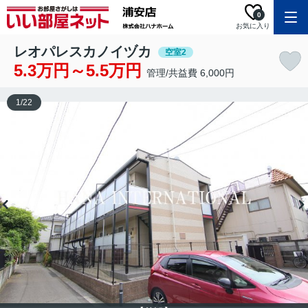
0
お気に入り
レオパレスカノイヅカ
空室2
5.3万円～5.5万円
管理/共益費 6,000円
1
/
22