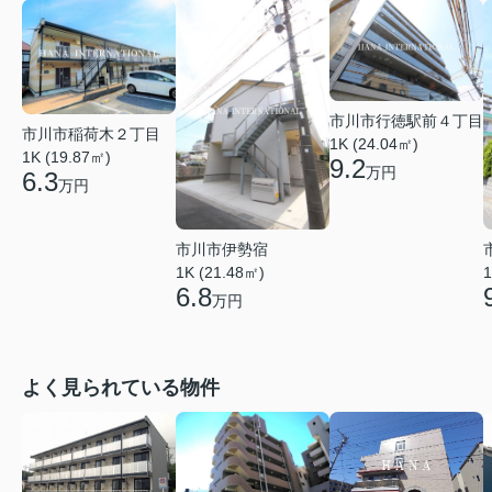
市川市行徳駅前４丁目
市川市稲荷木２丁目
1K (24.04㎡)
1K (19.87㎡)
9.2
万円
6.3
万円
市川市伊勢宿
1K (21.48㎡)
1
6.8
万円
よく見られている物件