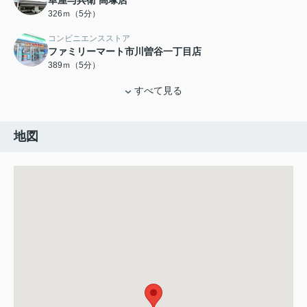
華屋与兵衛 高塚店
326ｍ（5分）
コンビニエンスストア
ファミリーマート市川曽谷一丁目店
389ｍ（5分）
すべて見る
地図