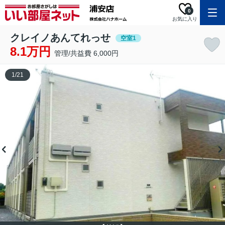
0
お気に入り
クレイノあんてれっせ
空室1
8.1万円
管理/共益費 6,000円
1
/
21