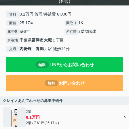
【外観】
8.1万円 管理/共益費 6,000円
賃料
25.17㎡
1K
面積
間取り
築6年
2階/2階建
築年数
所在階
千葉県
富津市
大堀
１丁目
所在地
内房線
「
青堀
」駅 徒歩12分
交通
LINEからお問い合わせ
無料
お問い合わせ
無料
クレイノあんてれっせの募集中物件
2階
8.1万円
2階 / 7.61坪(25.17㎡)