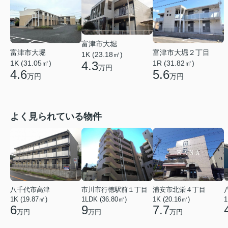
富津市大堀
富津市大堀２丁目
富津市大堀
1K (23.18㎡)
1R (31.82㎡)
1K (31.05㎡)
4.3
万円
5.6
4.6
万円
万円
よく見られている物件
八千代市高津
市川市行徳駅前１丁目
浦安市北栄４丁目
1K (19.87㎡)
1LDK (36.80㎡)
1K (20.16㎡)
1
6
9
7.7
万円
万円
万円