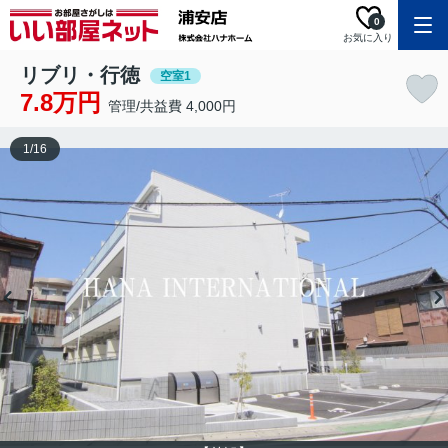
0
お気に入り
リブリ・行徳
空室1
7.8万円
管理/共益費 4,000円
1
/
16