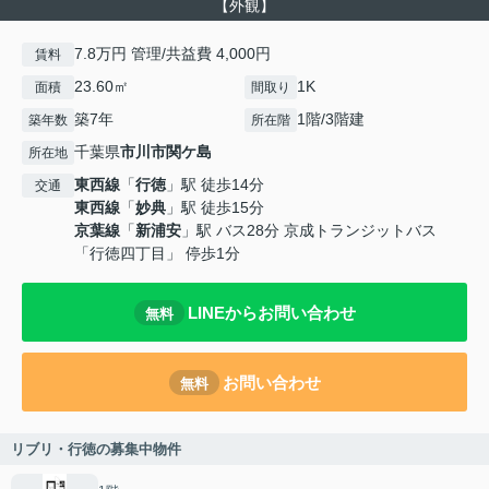
【外観】
7.8万円 管理/共益費 4,000円
賃料
23.60㎡
1K
面積
間取り
築7年
1階/3階建
築年数
所在階
千葉県
市川市
関ケ島
所在地
東西線
「
行徳
」駅 徒歩14分
交通
東西線
「
妙典
」駅 徒歩15分
京葉線
「
新浦安
」駅 バス28分 京成トランジットバス
「行徳四丁目」 停歩1分
LINEからお問い合わせ
無料
お問い合わせ
無料
リブリ・行徳の募集中物件