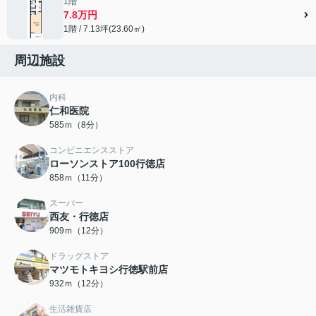
1階
7.8万円
1階 / 7.13坪(23.60㎡)
周辺施設
内科
仁和医院
585ｍ（8分）
コンビニエンスストア
ローソンストア100行徳店
858ｍ（11分）
スーパー
西友・行徳店
909ｍ（12分）
ドラッグストア
マツモトキヨシ行徳駅前店
932ｍ（12分）
生活雑貨店