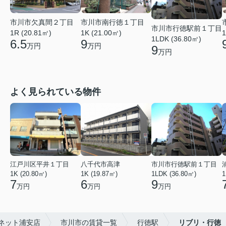
市川市欠真間２丁目
市川市南行徳１丁目
市川市行徳駅前１丁目
1R (20.81㎡)
1K (21.00㎡)
1
1LDK (36.80㎡)
6.5
9
万円
万円
9
万円
よく見られている物件
江戸川区平井１丁目
八千代市高津
市川市行徳駅前１丁目
1K (20.80㎡)
1K (19.87㎡)
1LDK (36.80㎡)
1
7
6
9
万円
万円
万円
ネット浦安店
市川市の賃貸一覧
行徳駅
リブリ・行徳