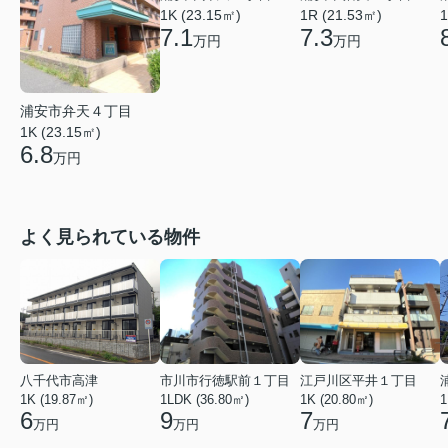
1K (23.15㎡)
1
1R (21.53㎡)
7.1
7.3
万円
万円
浦安市弁天４丁目
1K (23.15㎡)
6.8
万円
よく見られている物件
八千代市高津
市川市行徳駅前１丁目
江戸川区平井１丁目
1K (19.87㎡)
1LDK (36.80㎡)
1K (20.80㎡)
1
6
9
7
万円
万円
万円