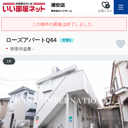
0
お気に入り
この物件の募集は終了しました。
ローズアパートQ64
空室0
-
管理/共益費 -
1
/
6