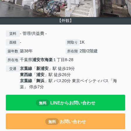
【外観】
- 管理/共益費 -
賃料
-
1K
面積
間取り
築38年
2階/2階建
築年数
所在階
千葉県
浦安市
海楽
１丁目8-28
所在地
京葉線
「
新浦安
」駅 徒歩19分
交通
東西線
「
浦安
」駅 徒歩26分
京葉線
「
舞浜
」駅 バス20分 東京ベイシティバス「海
楽」 停歩7分
LINEからお問い合わせ
無料
お問い合わせ
無料