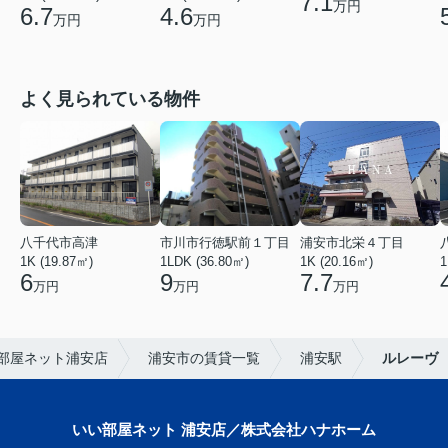
7.1
万円
6.7
4.6
万円
万円
よく見られている物件
八千代市高津
市川市行徳駅前１丁目
浦安市北栄４丁目
1K (19.87㎡)
1LDK (36.80㎡)
1K (20.16㎡)
1
6
9
7.7
万円
万円
万円
部屋ネット浦安店
浦安市の賃貸一覧
浦安駅
ルレーヴ
いい部屋ネット 浦安店／株式会社ハナホーム