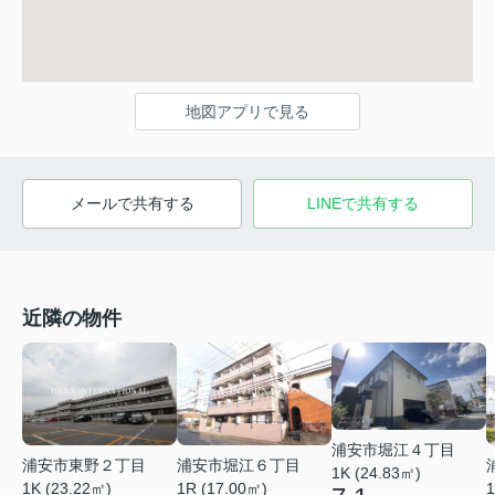
地図アプリで見る
メールで共有する
LINEで共有する
近隣の物件
浦安市堀江４丁目
浦安市東野２丁目
浦安市堀江６丁目
1K (24.83㎡)
1K (23.22㎡)
1R (17.00㎡)
1