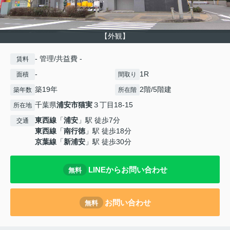
【外観】
- 管理/共益費 -
賃料
-
1R
面積
間取り
築19年
2階/5階建
築年数
所在階
千葉県
浦安市
猫実
３丁目18-15
所在地
東西線
「
浦安
」駅 徒歩7分
交通
東西線
「
南行徳
」駅 徒歩18分
京葉線
「
新浦安
」駅 徒歩30分
LINEからお問い合わせ
無料
お問い合わせ
無料