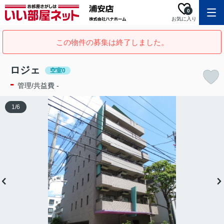
0
お気に入り
この物件の募集は終了しました。
ロジェ
空室0
-
管理/共益費 -
1
/
6