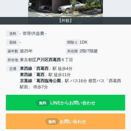
【外観】
- 管理/共益費 -
賃料
-
1DK
面積
間取り
築25年
2階/7階建
築年数
所在階
東京都
江戸川区
西葛西
６丁目
所在地
東西線
「
西葛西
」駅 徒歩4分
交通
東西線
「
葛西
」駅 徒歩11分
京葉線
「
葛西臨海公園
」駅 バス16分 都営バス「西葛西
駅前」 停歩7分
LINEからお問い合わせ
無料
お問い合わせ
無料