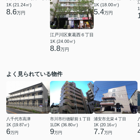
1K (21.24㎡)
1K (18.00㎡)
1
8.6
5.4
万円
万円
江戸川区東葛西６丁目
1K (24.00㎡)
8.8
万円
よく見られている物件
八千代市高津
市川市行徳駅前１丁目
浦安市北栄４丁目
1K (19.87㎡)
1LDK (36.80㎡)
1K (20.16㎡)
1
6
9
7.7
万円
万円
万円