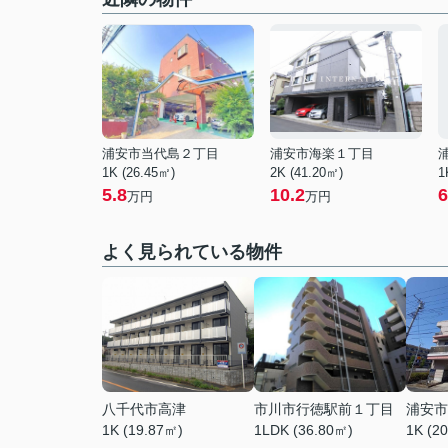
浦安市当代島２丁目
浦安市海楽１丁目
1K (26.45㎡)
2K (41.20㎡)
1
5.8
10.2
6
万円
万円
よく見られている物件
八千代市高津
市川市行徳駅前１丁目
浦安市
1K (19.87㎡)
1LDK (36.80㎡)
1K (2