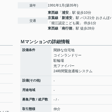
1991年1月(築35年)
築年
東西線
「
浦安
」駅 徒歩10分
京葉線
「
新浦安
」駅 バス21分 おさんぽ
交通
「堀江認定こども園」 停歩1分
東西線
「
南行徳
」駅 徒歩28分
Ｍマンションの詳細情報
設備条件
閑静な住宅地
コインランドリー
駐輪場
光ファイバー
24時間緊急通報システム
設備(その他)
-
用途地域
-
募集戸数 / 総戸数
- / -
取引態様
仲介