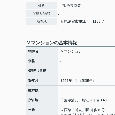
-
管理/共益費
-
価格
-/-
間取り/面積
千葉県
浦安市
堀江
４丁目33-7
所在地
Ｍマンションの基本情報
物件名
Ｍマンション
価格
-
管理/共益費
-
築年月
1991年1月（築35年）
総戸数
-
所在地
千葉県
浦安市
堀江
４丁目33-7
交通
東西線
「
浦安
」駅 徒歩10分