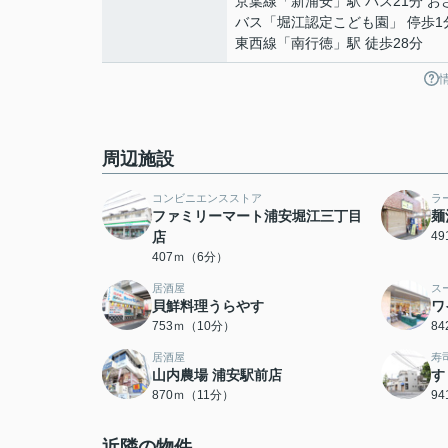
京葉線
「
新浦安
」駅 バス21分 
バス「堀江認定こども園」 停歩1
東西線
「
南行徳
」駅 徒歩28分
周辺施設
コンビニエンスストア
ラ
ファミリーマート浦安堀江三丁目
麺
店
4
407ｍ（6分）
居酒屋
ス
貝鮮料理うらやす
ワ
753ｍ（10分）
8
居酒屋
寿
山内農場 浦安駅前店
す
870ｍ（11分）
9
近隣の物件