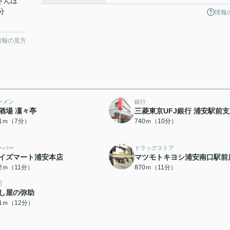
おさんぽ
分
情報
情報の見方
ーメン
銀行
酒場 凜々亭
三菱東京UFJ銀行 浦安駅前
91ｍ（7分）
740ｍ（10分）
ーパー
ドラッグストア
イズマート浦安本店
マツモトキヨシ浦安南口駅前
42ｍ（11分）
870ｍ（11分）
司
し屋の弥助
41ｍ（12分）