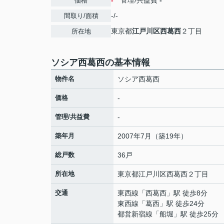
-
管理/共益費
-
価格
-/-
間取り/面積
東京都
江戸川区
西葛西
２丁目
所在地
ソシア西葛西の基本情報
物件名
ソシア西葛西
価格
-
管理/共益費
-
築年月
2007年7月（築19年）
総戸数
36戸
所在地
東京都
江戸川区
西葛西
２丁目
交通
東西線
「
西葛西
」駅 徒歩8分
東西線
「
葛西
」駅 徒歩24分
都営新宿線
「
船堀
」駅 徒歩25分