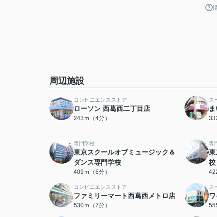
周辺施設
コンビニエンスストア
ス
ローソン 西葛西二丁目店
ま
243ｍ（4分）
3
専門学校
専
東京スクールオブミュージック＆
東
ダンス専門学校
校
409ｍ（6分）
4
コンビニエンスストア
ス
ファミリーマート西葛西メトロ店
ワ
530ｍ（7分）
5