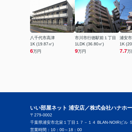
八千代市高津
市川市行徳駅前１丁目
浦安市
1K (19.87㎡)
1LDK (36.80㎡)
1K (2
6
9
7.7
万円
万円
万
いい部屋ネット 浦安店／株式会社ハナホ
〒279-0002
千葉県浦安市北栄１丁目１７－１４ BLAN-NOIRビル 
営業時間：
10：00～18：00