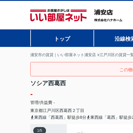
トップ
沿線検
浦安市の賃貸｜いい部屋ネット浦安店
江戸川区の賃貸一
この物
ソシア西葛西
-
管理/共益費 -
東京都
江戸川区
西葛西
２丁目
東西線「西葛西」駅徒歩8分
東西線「葛西」駅徒歩2
1
/
5