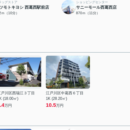
ラッグストア
ショッピングセンター
ツモトキヨシ 西葛西駅前店
サニーモール西葛西店
92ｍ（10分）
870ｍ（11分）
江戸川区西瑞江３丁目
江戸川区中葛西６丁目
K (18.00㎡)
1K (28.20㎡)
.4
10.5
万円
万円