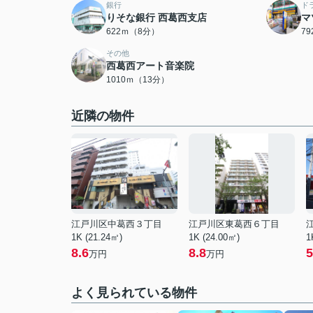
銀行
ド
りそな銀行 西葛西支店
マ
622ｍ（8分）
7
その他
西葛西アート音楽院
1010ｍ（13分）
近隣の物件
江戸川区中葛西３丁目
江戸川区東葛西６丁目
1K (21.24㎡)
1K (24.00㎡)
1
8.6
8.8
5
万円
万円
よく見られている物件