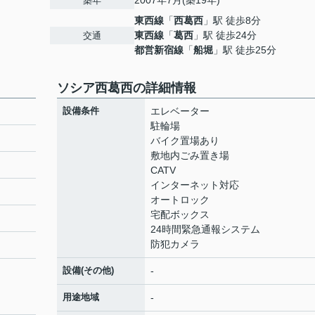
2007年7月(築19年)
築年
東西線
「
西葛西
」駅 徒歩8分
東西線
「
葛西
」駅 徒歩24分
交通
都営新宿線
「
船堀
」駅 徒歩25分
ソシア西葛西の詳細情報
設備条件
エレベーター
駐輪場
バイク置場あり
敷地内ごみ置き場
CATV
インターネット対応
オートロック
宅配ボックス
24時間緊急通報システム
防犯カメラ
設備(その他)
-
用途地域
-