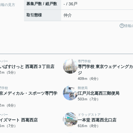
募集戸数 / 総戸数
- / 36戸
情報の見方
取引態様
仲介
情報
ーパー
専門学校
いばすけっと 西葛西３丁目店
専門学校 東京ウェディング
32ｍ（5分）
ジ
409ｍ（6分）
門学校
郵便局
京メディカル・スポーツ専門学
江戸川北葛西三郵便局
503ｍ（7分）
22ｍ（6分）
ーパー
ドラッグストア
イズマート 西葛西店
一本堂 西葛西北口店
55ｍ（7分）
616ｍ（8分）