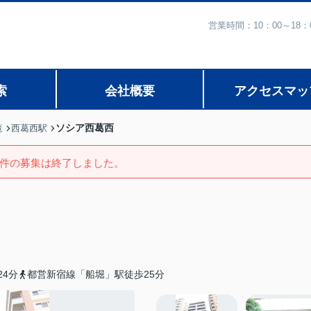
営業時間：10：00～1
索
会社概要
アクセスマッ
ソシア西葛西
覧
西葛西駅
件の募集は終了しました。
4分
都営新宿線「船堀」駅徒歩25分