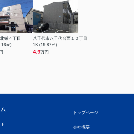
北栄４丁目
八千代市八千代台西１０丁目
0.16㎡)
1K (19.87㎡)
4.9
円
万円
ーム
トップページ
５Ｆ
会社概要