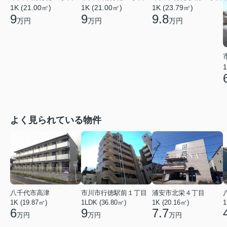
1K (21.00㎡)
1K (21.00㎡)
1K (23.79㎡)
9
9
9.8
万円
万円
万円
1
よく見られている物件
八千代市高津
市川市行徳駅前１丁目
浦安市北栄４丁目
1K (19.87㎡)
1LDK (36.80㎡)
1K (20.16㎡)
1
6
9
7.7
万円
万円
万円