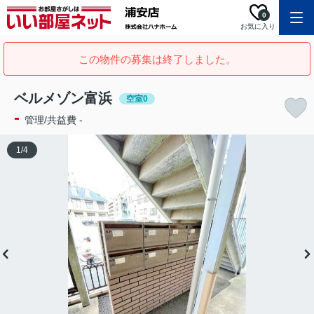
0
お気に入り
この物件の募集は終了しました。
ベルメゾン富浜
空室0
-
管理/共益費 -
1
/
4