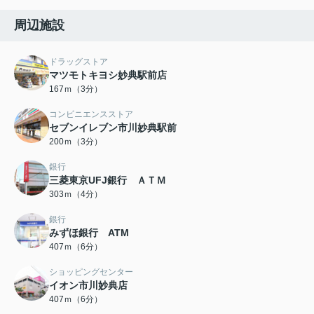
周辺施設
ドラッグストア
マツモトキヨシ妙典駅前店
167ｍ（3分）
コンビニエンスストア
セブンイレブン市川妙典駅前
200ｍ（3分）
銀行
三菱東京UFJ銀行 ＡＴＭ
303ｍ（4分）
銀行
みずほ銀行 ATM
407ｍ（6分）
ショッピングセンター
イオン市川妙典店
407ｍ（6分）