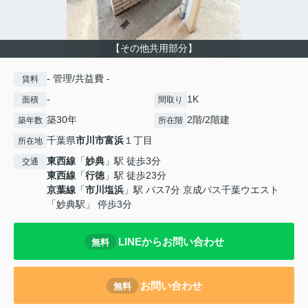
【その他共用部分】
- 管理/共益費 -
賃料
-
1K
面積
間取り
築30年
2階/2階建
築年数
所在階
千葉県
市川市
富浜
１丁目
所在地
東西線
「
妙典
」駅 徒歩3分
交通
東西線
「
行徳
」駅 徒歩23分
京葉線
「
市川塩浜
」駅 バス7分 京成バス千葉ウエスト
「妙典駅」 停歩3分
LINEからお問い合わせ
無料
お問い合わせ
無料