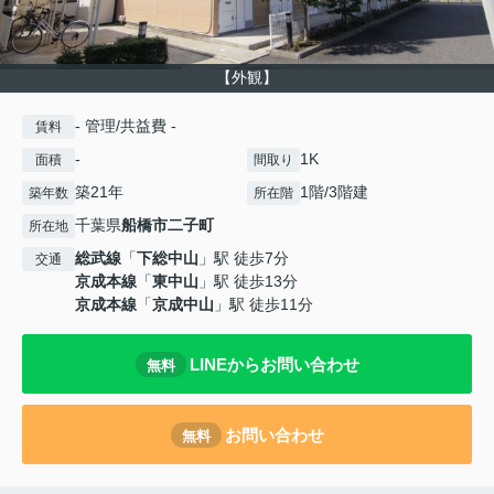
【外観】
- 管理/共益費 -
賃料
-
1K
面積
間取り
築21年
1階/3階建
築年数
所在階
千葉県
船橋市
二子町
所在地
総武線
「
下総中山
」駅 徒歩7分
交通
京成本線
「
東中山
」駅 徒歩13分
京成本線
「
京成中山
」駅 徒歩11分
LINEからお問い合わせ
無料
お問い合わせ
無料