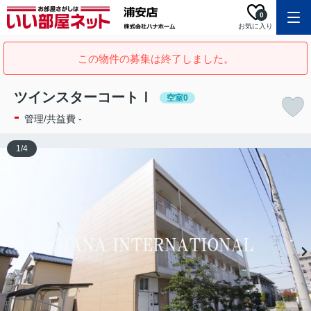
0
お気に入り
この物件の募集は終了しました。
ツインスターコートⅠ
空室0
-
管理/共益費 -
1
/
4