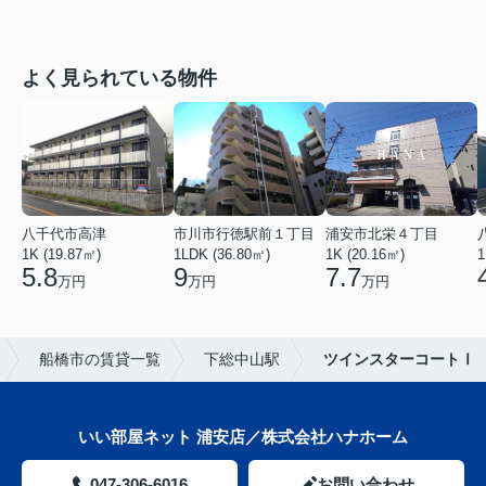
よく見られている物件
八千代市高津
市川市行徳駅前１丁目
浦安市北栄４丁目
1K (19.87㎡)
1LDK (36.80㎡)
1K (20.16㎡)
1
5.8
9
7.7
万円
万円
万円
船橋市の賃貸一覧
下総中山駅
ツインスターコートⅠ
いい部屋ネット 浦安店／株式会社ハナホーム
047-306-6016
お問い合わせ