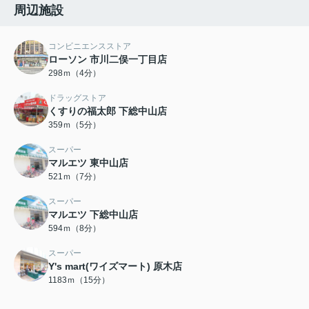
周辺施設
コンビニエンスストア
ローソン 市川二俣一丁目店
298ｍ（4分）
ドラッグストア
くすりの福太郎 下総中山店
359ｍ（5分）
スーパー
マルエツ 東中山店
521ｍ（7分）
スーパー
マルエツ 下総中山店
594ｍ（8分）
スーパー
Y's mart(ワイズマート) 原木店
1183ｍ（15分）