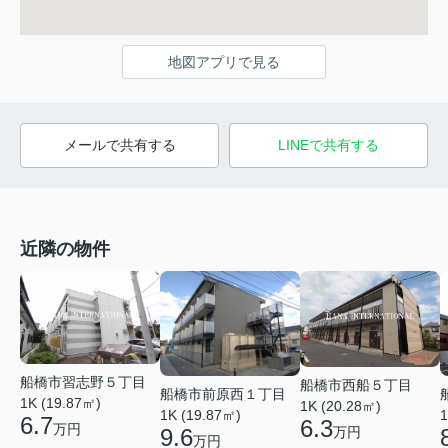
地図アプリで見る
メールで共有する
LINEで共有する
近隣の物件
船橋市習志野５丁目
船橋市西船５丁目
船橋市前原西１丁目
1K (19.87㎡)
1K (20.28㎡)
1K (19.87㎡)
1
6.7
6.3
万円
9.6
万円
万円