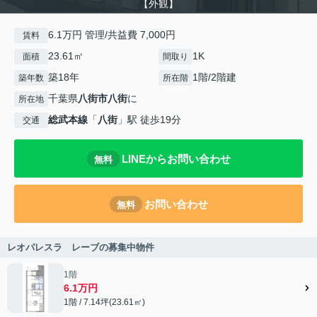
【外観】
6.1万円 管理/共益費 7,000円
賃料
23.61㎡
1K
面積
間取り
築18年
1階/2階建
築年数
所在階
千葉県
八街市
八街
に
所在地
総武本線
「
八街
」駅 徒歩19分
交通
LINEからお問い合わせ
無料
お問い合わせ
無料
レオパレスラ レーブの募集中物件
1階
6.1万円
1階 / 7.14坪(23.61㎡)