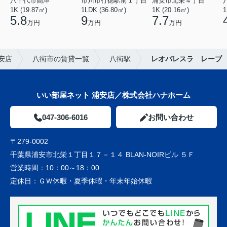
八千代市高津
市川市行徳駅前１丁目
浦安市北栄４丁目
1K (19.87㎡)
1LDK (36.80㎡)
1K (20.16㎡)
1
5.8
9
7.7
万円
万円
万円
安店
八街市の賃貸一覧
八街駅
レオパレスラ レーブ
いい部屋ネット 浦安店／株式会社ハナホーム
047-306-6016
お問い合わせ
〒279-0002
千葉県浦安市北栄１丁目１７－１４ BLAN-NOIRビル ５Ｆ
営業時間：
10：00～18：00
定休日：
ＧＷ休暇・夏季休暇・年末年始休暇