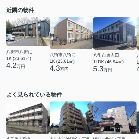
近隣の物件
八街市八街に
八街市八街に
八街市東吉田
1K (23.61㎡)
1K (23.61㎡)
1LDK (46.94㎡)
1
4.2
万円
4.3
5.3
万円
万円
よく見られている物件