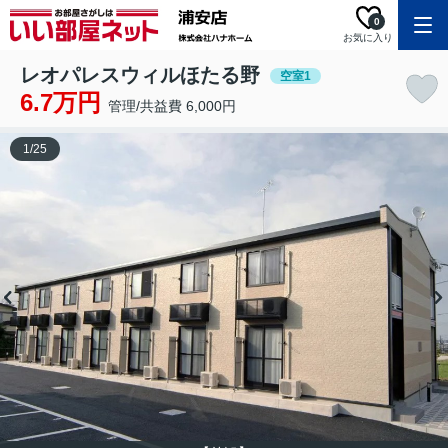
0
お気に入り
レオパレスウィルほたる野
空室1
6.7万円
管理/共益費 6,000円
1
/
25