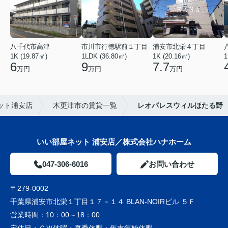
八千代市高津
市川市行徳駅前１丁目
浦安市北栄４丁目
1K (19.87㎡)
1LDK (36.80㎡)
1K (20.16㎡)
1
6
9
7.7
万円
万円
万円
ット浦安店
木更津市の賃貸一覧
レオパレスウィルほたる野
いい部屋ネット 浦安店／株式会社ハナホーム
047-306-6016
お問い合わせ
〒279-0002
千葉県浦安市北栄１丁目１７－１４ BLAN-NOIRビル ５Ｆ
営業時間：
10：00～18：00