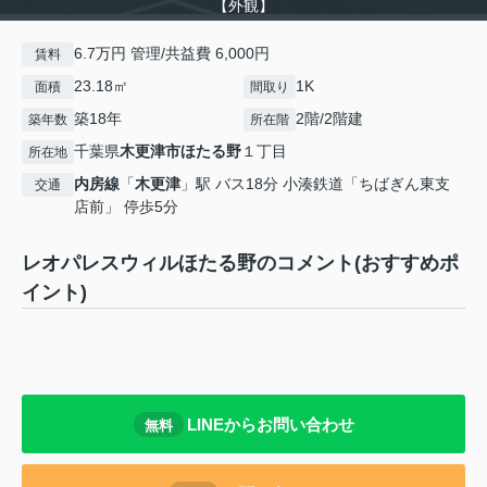
【外観】
6.7万円 管理/共益費 6,000円
賃料
23.18㎡
1K
面積
間取り
築18年
2階/2階建
築年数
所在階
千葉県
木更津市
ほたる野
１丁目
所在地
内房線
「
木更津
」駅 バス18分 小湊鉄道「ちばぎん東支
交通
店前」 停歩5分
レオパレスウィルほたる野のコメント(おすすめポ
イント)
LINEからお問い合わせ
無料