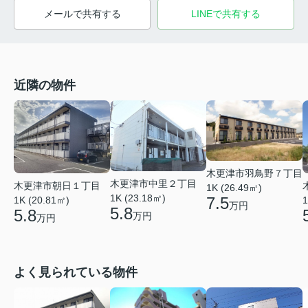
メールで共有する
LINEで共有する
近隣の物件
木更津市羽鳥野７丁目
木更津市中里２丁目
木更津市朝日１丁目
1K (26.49㎡)
1K (23.18㎡)
7.5
1
1K (20.81㎡)
万円
5.8
5.8
万円
万円
よく見られている物件