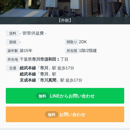
【外観】
- 管理/共益費 -
賃料
-
2DK
面積
間取り
築15年
1階/2階建
築年数
所在階
千葉県
市川市
須和田
１丁目
所在地
総武本線
「
市川
」駅 徒歩17分
交通
総武本線
「
市川
」駅
京成本線
「
市川真間
」駅 徒歩17分
LINEからお問い合わせ
無料
お問い合わせ
無料