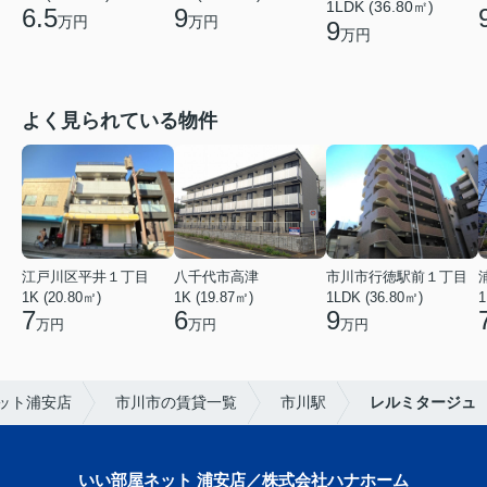
1LDK (36.80㎡)
6.5
9
万円
万円
9
万円
よく見られている物件
江戸川区平井１丁目
八千代市高津
市川市行徳駅前１丁目
1K (20.80㎡)
1K (19.87㎡)
1LDK (36.80㎡)
1
7
6
9
万円
万円
万円
ット浦安店
市川市の賃貸一覧
市川駅
レルミタージュ
いい部屋ネット 浦安店／株式会社ハナホーム