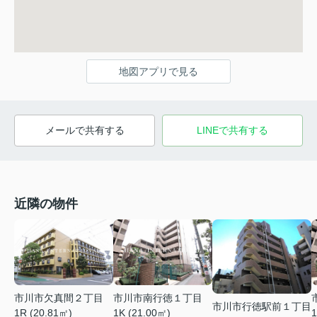
地図アプリで見る
メールで共有する
LINEで共有する
近隣の物件
市川市欠真間２丁目
市川市南行徳１丁目
市川市行徳駅前１丁目
1R (20.81㎡)
1K (21.00㎡)
1