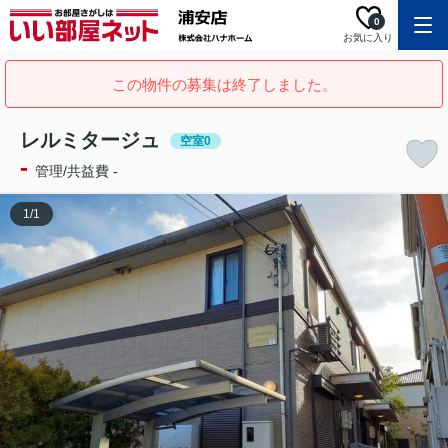
0
お気に入り
この物件の募集は終了しました。
レルミタージュ
空室0
-
管理/共益費 -
1
/
1