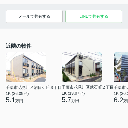
メールで共有する
LINEで共有する
近隣の物件
千葉市花見川区武石町２丁目
千葉市花見川区朝日ケ丘３丁目
千葉市
1K (19.87㎡)
1K (26.08㎡)
1K (20
5.7
5.1
6.2
万円
万円
万