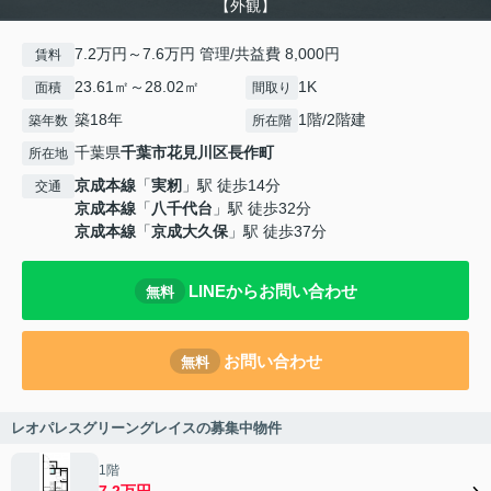
【外観】
7.2万円～7.6万円 管理/共益費 8,000円
賃料
23.61㎡～28.02㎡
1K
面積
間取り
築18年
1階/2階建
築年数
所在階
千葉県
千葉市花見川区
長作町
所在地
京成本線
「
実籾
」駅 徒歩14分
交通
京成本線
「
八千代台
」駅 徒歩32分
京成本線
「
京成大久保
」駅 徒歩37分
LINEからお問い合わせ
無料
お問い合わせ
無料
レオパレスグリーングレイスの募集中物件
1階
7.2万円