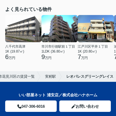
よく見られている物件
八千代市高津
市川市行徳駅前１丁目
江戸川区平井１丁目
1K (19.87㎡)
1LDK (36.80㎡)
1K (20.80㎡)
1
6
9
7
万円
万円
万円
市花見川区の賃貸一覧
実籾駅
レオパレスグリーングレイス
いい部屋ネット 浦安店／株式会社ハナホーム
047-306-6016
お問い合わせ