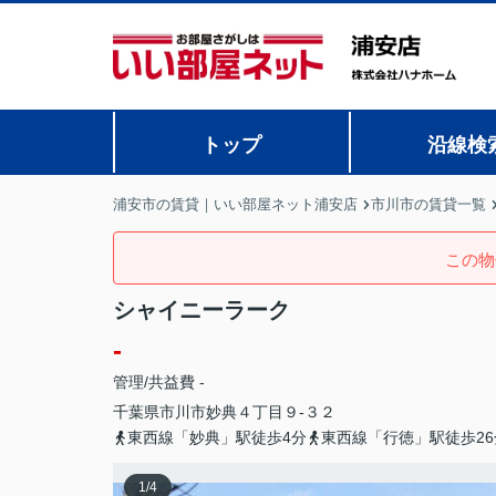
トップ
沿線検
浦安市の賃貸｜いい部屋ネット浦安店
市川市の賃貸一覧
この物
シャイニーラーク
-
管理/共益費 -
千葉県
市川市
妙典
４丁目９-３２
東西線「妙典」駅徒歩4分
東西線「行徳」駅徒歩26
1
/
4