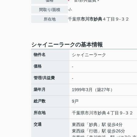
-
管理/共益費
-
価格
-/-
間取り/面積
千葉県
市川市
妙典
４丁目９-３２
所在地
シャイニーラークの基本情報
物件名
シャイニーラーク
価格
-
管理/共益費
-
築年月
1999年3月（築27年）
総戸数
9戸
所在地
千葉県
市川市
妙典
４丁目９-３２
交通
東西線
「
妙典
」駅 徒歩4分
東西線
「
行徳
」駅 徒歩26分