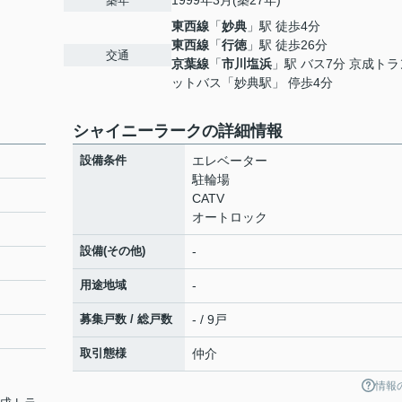
1999年3月(築27年)
築年
東西線
「
妙典
」駅 徒歩4分
東西線
「
行徳
」駅 徒歩26分
交通
京葉線
「
市川塩浜
」駅 バス7分 京成ト
ットバス「妙典駅」 停歩4分
シャイニーラークの詳細情報
設備条件
エレベーター
駐輪場
CATV
オートロック
設備(その他)
-
用途地域
-
募集戸数 / 総戸数
- / 9戸
取引態様
仲介
情報