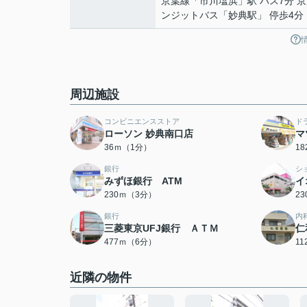
京葉線
「
市川塩浜
」駅 バス7分 
ンジットバス「妙典駅」 停歩4分
周辺施設
コンビニエンスストア
ド
ローソン 妙典南口店
マ
36ｍ（1分）
1
銀行
シ
みずほ銀行 ATM
イ
230ｍ（3分）
2
銀行
内
三菱東京UFJ銀行 ＡＴＭ
仁
477ｍ（6分）
1
近隣の物件