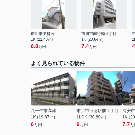
市川市伊勢宿
市川市南行徳４丁目
1K (21.48㎡)
1K (20.64㎡)
1
6.8
7.4
4
万円
万円
よく見られている物件
八千代市高津
市川市行徳駅前１丁目
浦安市
1K (19.87㎡)
1LDK (36.80㎡)
1K (2
6
9
7.7
万円
万円
万