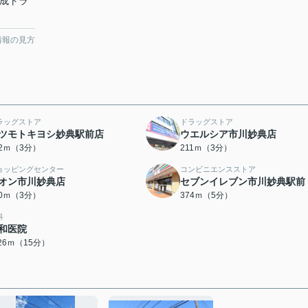
京成トラ
情報の見方
ラッグストア
ドラッグストア
ツモトキヨシ妙典駅前店
ウエルシア市川妙典店
82ｍ（3分）
211ｍ（3分）
ョッピングセンター
コンビニエンスストア
オン市川妙典店
セブンイレブン市川妙典駅前
30ｍ（3分）
374ｍ（5分）
科
和医院
126ｍ（15分）