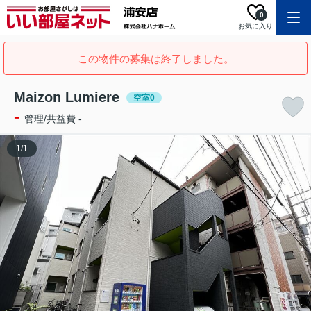
0
お気に入り
この物件の募集は終了しました。
Maizon Lumiere
空室0
-
管理/共益費 -
1
/
1