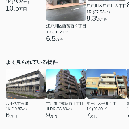
1K (28.20㎡)
江戸川区江戸川３丁目
10.5
万円
1R (27.53㎡)
8.35
万円
江戸川区西葛西２丁目
1R (16.20㎡)
6.5
万円
よく見られている物件
八千代市高津
市川市行徳駅前１丁目
江戸川区平井１丁目
1K (19.87㎡)
1LDK (36.80㎡)
1K (20.80㎡)
1
6
9
7
万円
万円
万円