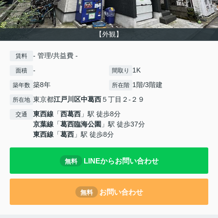
【外観】
- 管理/共益費 -
賃料
-
1K
面積
間取り
築8年
1階/3階建
築年数
所在階
東京都
江戸川区
中葛西
５丁目２-２９
所在地
東西線
「
西葛西
」駅 徒歩8分
交通
京葉線
「
葛西臨海公園
」駅 徒歩37分
東西線
「
葛西
」駅 徒歩8分
LINEからお問い合わせ
無料
お問い合わせ
無料