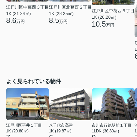
江戸川区中葛西３丁目
江戸川区北葛西２丁目
江戸川区中葛西６丁目
1K (21.24㎡)
1K (28.25㎡)
1K (28.20㎡)
8.6
8.5
万円
万円
10.5
万円
1
よく見られている物件
江戸川区平井１丁目
八千代市高津
市川市行徳駅前１丁目
1K (20.80㎡)
1K (19.87㎡)
1LDK (36.80㎡)
1