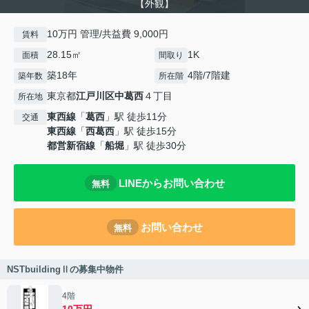
【外観】
10万円 管理/共益費 9,000円
賃料
28.15㎡
1K
面積
間取り
築18年
4階/7階建
築年数
所在階
東京都
江戸川区
中葛西
４丁目
所在地
東西線
「
葛西
」駅 徒歩11分
交通
東西線
「
西葛西
」駅 徒歩15分
都営新宿線
「
船堀
」駅 徒歩30分
LINEからお問い合わせ
無料
お問い合わせ
無料
NSTbuildingⅡの募集中物件
4階
10万円