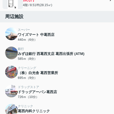
4階 / 8.51坪(28.15㎡)
周辺施設
スーパー
ワイズマート 中葛西店
440ｍ（6分）
銀行
みずほ銀行 西葛西支店 葛西出張所 (ATM)
585ｍ（8分）
クリーニング
（株）白光舎 葛西営業所
695ｍ（9分）
ドラッグストア
ドラッグアーバン葛西店
726ｍ（10分）
クリニック
葛西内科クリニック