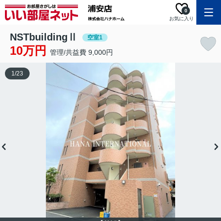
0
お気に入り
NSTbuildingⅡ
空室1
10万円
管理/共益費 9,000円
1
/
23