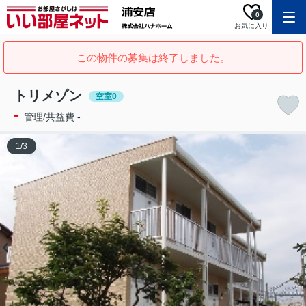
0
お気に入り
この物件の募集は終了しました。
トリメゾン
空室0
-
管理/共益費 -
1
/
3