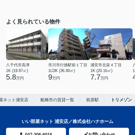
よく見られている物件
八千代市高津
市川市行徳駅前１丁目
浦安市北栄４丁目
1K (19.87㎡)
1LDK (36.80㎡)
1K (20.16㎡)
1
5.8
9
7.7
万円
万円
万円
屋ネット浦安店
船橋市の賃貸一覧
前原駅
トリメゾン
いい部屋ネット 浦安店／株式会社ハナホーム
047-306-6016
お問い合わせ