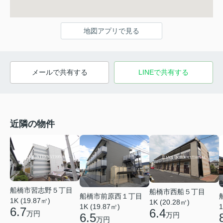
地図アプリで見る
メールで共有する
LINEで共有する
近隣の物件
船橋市習志野５丁目
船橋市西船５丁目
船橋市前原西１丁目
1K (19.87㎡)
1K (20.28㎡)
1K (19.87㎡)
1
6.7
6.4
万円
6.5
万円
万円