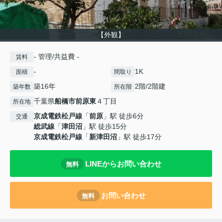
【外観】
- 管理/共益費 -
賃料
-
1K
面積
間取り
築16年
2階/2階建
築年数
所在階
千葉県
船橋市
前原東
４丁目
所在地
京成電鉄松戸線
「
前原
」駅 徒歩6分
交通
総武線
「
津田沼
」駅 徒歩15分
京成電鉄松戸線
「
新津田沼
」駅 徒歩17分
LINEからお問い合わせ
無料
お問い合わせ
無料