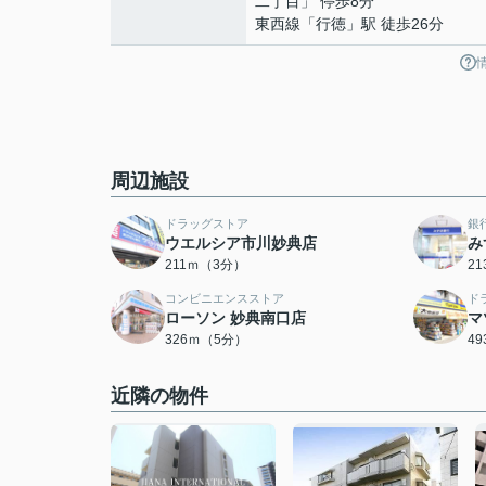
二丁目」 停歩8分
東西線
「
行徳
」駅 徒歩26分
周辺施設
ドラッグストア
銀
ウエルシア市川妙典店
み
211ｍ（3分）
2
コンビニエンスストア
ド
ローソン 妙典南口店
マ
326ｍ（5分）
4
近隣の物件