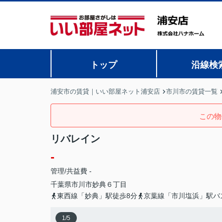
トップ
沿線検
浦安市の賃貸｜いい部屋ネット浦安店
市川市の賃貸一覧
この物
リバレイン
-
管理/共益費 -
千葉県
市川市
妙典
６丁目
東西線「妙典」駅徒歩8分
京葉線「市川塩浜」駅バ
1
/
5