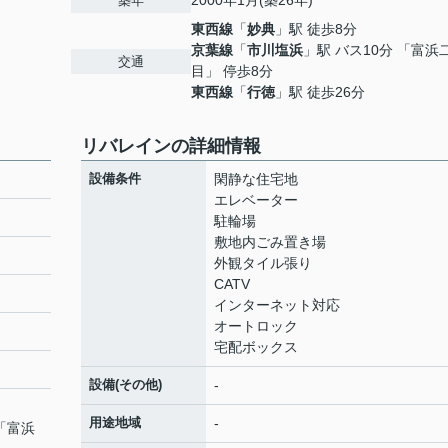
2000年1月(築26年)
築年
東西線
「
妙典
」駅 徒歩8分
京葉線
「
市川塩浜
」駅 バス10分 「富浜
交通
目」 停歩8分
東西線
「
行徳
」駅 徒歩26分
リバレインの詳細情報
設備条件
閑静な住宅地
エレベーター
駐輪場
敷地内ごみ置き場
外観タイル張り
CATV
インターネット対応
オートロック
宅配ボックス
設備(その他)
-
用途地域
-
 「富浜