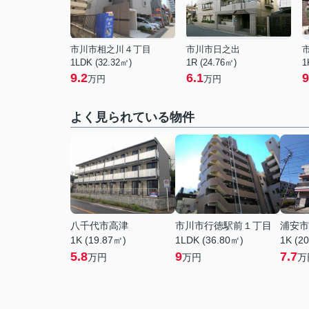
市川市相之川４丁目
市川市日之出
1LDK (32.32㎡)
1R (24.76㎡)
1
9.2
6.1
9
万円
万円
よく見られている物件
八千代市高津
市川市行徳駅前１丁目
浦安市
1K (19.87㎡)
1LDK (36.80㎡)
1K (2
5.8
9
7.7
万円
万円
万