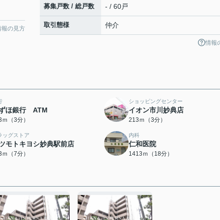
募集戸数 / 総戸数
- / 60戸
取引態様
仲介
情報の見方
情報
行
ショッピングセンター
ずほ銀行 ATM
イオン市川妙典店
13ｍ（3分）
213ｍ（3分）
ラッグストア
内科
ツモトキヨシ妙典駅前店
仁和医院
93ｍ（7分）
1413ｍ（18分）