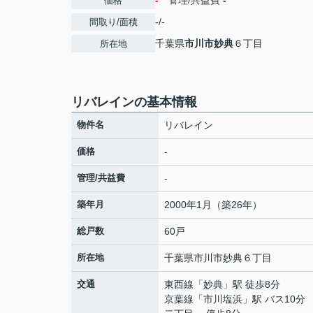
-
管理/共益費
-
価格
-/-
間取り/面積
千葉県
市川市
妙典
６丁目
所在地
リバレインの基本情報
物件名
リバレイン
価格
-
管理/共益費
-
築年月
2000年1月（築26年）
総戸数
60戸
所在地
千葉県
市川市
妙典
６丁目
交通
東西線
「
妙典
」駅 徒歩8分
京葉線
「
市川塩浜
」駅 バス10分