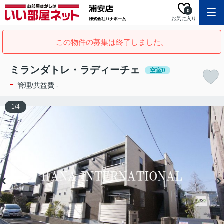
0
お気に入り
この物件の募集は終了しました。
ミランダトレ・ラディーチェ
空室0
-
管理/共益費 -
1
/
4