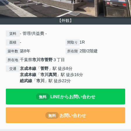
【外観】
- 管理/共益費 -
賃料
-
1R
面積
間取り
築8年
2階/2階建
築年数
所在階
千葉県
市川市
菅野
３丁目
所在地
京成本線
「
菅野
」駅 徒歩8分
交通
京成本線
「
市川真間
」駅 徒歩16分
総武線
「
市川
」駅 徒歩22分
LINEからお問い合わせ
無料
お問い合わせ
無料