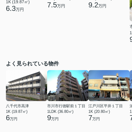
1K (19.87㎡)
7.5
9.2
万円
万円
6.3
万円
1
よく見られている物件
八千代市高津
市川市行徳駅前１丁目
江戸川区平井１丁目
1K (19.87㎡)
1LDK (36.80㎡)
1K (20.80㎡)
1
6
9
7
万円
万円
万円