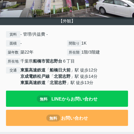
【外観】
- 管理/共益費 -
賃料
-
1K
面積
間取り
築22年
1階/3階建
築年数
所在階
千葉県
船橋市
習志野台
６丁目
所在地
東葉高速鉄道
「
船橋日大前
」駅 徒歩12分
交通
京成電鉄松戸線
「
北習志野
」駅 徒歩14分
東葉高速鉄道
「
北習志野
」駅 徒歩13分
LINEからお問い合わせ
無料
お問い合わせ
無料