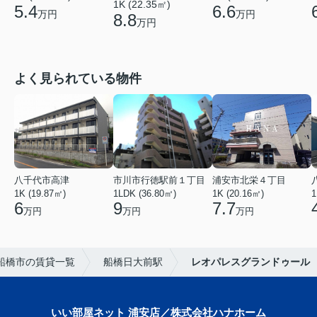
1K (22.35㎡)
5.4
6.6
万円
万円
8.8
万円
よく見られている物件
八千代市高津
市川市行徳駅前１丁目
浦安市北栄４丁目
1K (19.87㎡)
1LDK (36.80㎡)
1K (20.16㎡)
1
6
9
7.7
万円
万円
万円
船橋市の賃貸一覧
船橋日大前駅
レオパレスグランドゥール
いい部屋ネット 浦安店／株式会社ハナホーム