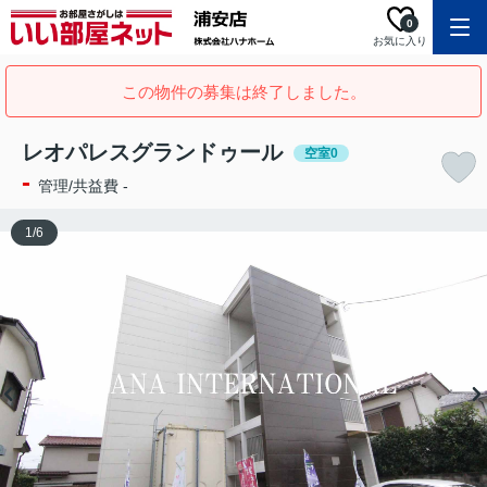
0
お気に入り
この物件の募集は終了しました。
レオパレスグランドゥール
空室0
-
管理/共益費 -
1
/
6