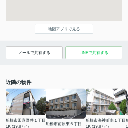
地図アプリで見る
メールで共有する
LINEで共有する
近隣の物件
船橋市田喜野井１丁目
船橋市海神町南１丁目
船橋市前原東６丁目
1K (19.87㎡)
1K (19.87㎡)
1