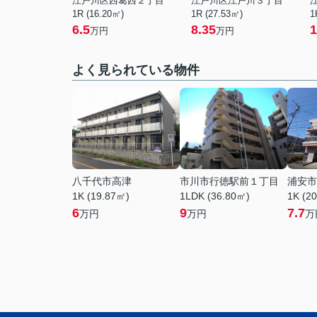
江戸川区西葛西２丁目
江戸川区江戸川３丁目
1R (16.20㎡)
1R (27.53㎡)
1
6.5
8.35
1
万円
万円
よく見られている物件
八千代市高津
市川市行徳駅前１丁目
浦安市
1K (19.87㎡)
1LDK (36.80㎡)
1K (2
6
9
7.7
万円
万円
万