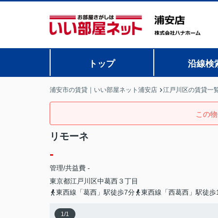
トップ
沿線検
浦安市の賃貸｜いい部屋ネット浦安店
江戸川区の賃貸一
この物
リモーネ
-
管理/共益費 -
東京都
江戸川区
中葛西
３丁目
東西線「葛西」駅徒歩7分
東西線「西葛西」駅徒歩1
1
/
1