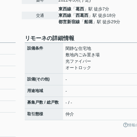
2022年3月(予定)
築年
東西線
「
葛西
」駅 徒歩7分
東西線
「
西葛西
」駅 徒歩18分
交通
都営新宿線
「
船堀
」駅 徒歩29分
リモーネの詳細情報
設備条件
閑静な住宅地
敷地内ごみ置き場
光ファイバー
オートロック
設備(その他)
-
用途地域
-
募集戸数 / 総戸数
- / -
取引態様
仲介
情報