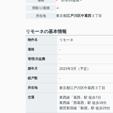
-
管理/共益費
-
価格
-/-
間取り/面積
東京都
江戸川区
中葛西
３丁目
所在地
リモーネの基本情報
物件名
リモーネ
価格
-
管理/共益費
-
築年月
2022年3月（予定）
総戸数
-
所在地
東京都
江戸川区
中葛西
３丁目
交通
東西線
「
葛西
」駅 徒歩7分
東西線
「
西葛西
」駅 徒歩18分
都営新宿線
「
船堀
」駅 徒歩29分