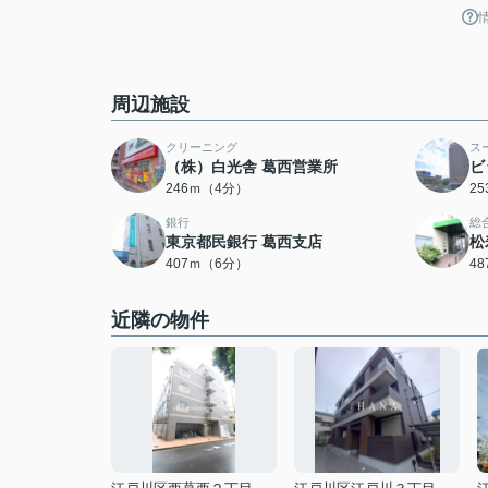
周辺施設
クリーニング
ス
（株）白光舎 葛西営業所
ビ
246ｍ（4分）
2
銀行
総
東京都民銀行 葛西支店
松
407ｍ（6分）
4
近隣の物件