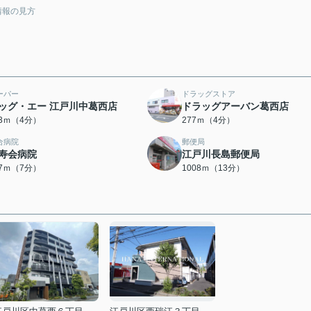
情報の見方
ーパー
ドラッグストア
ッグ・エー 江戸川中葛西店
ドラッグアーバン葛西店
53ｍ（4分）
277ｍ（4分）
合病院
郵便局
寿会病院
江戸川長島郵便局
87ｍ（7分）
1008ｍ（13分）