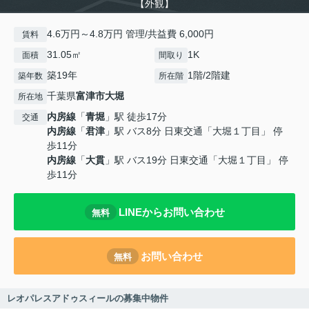
【外観】
4.6万円～4.8万円 管理/共益費 6,000円
賃料
31.05㎡
1K
面積
間取り
築19年
1階/2階建
築年数
所在階
千葉県
富津市
大堀
所在地
内房線
「
青堀
」駅 徒歩17分
交通
内房線
「
君津
」駅 バス8分 日東交通「大堀１丁目」 停
歩11分
内房線
「
大貫
」駅 バス19分 日東交通「大堀１丁目」 停
歩11分
LINEからお問い合わせ
無料
お問い合わせ
無料
レオパレスアドゥスィールの募集中物件