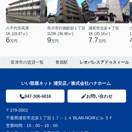
八千代市高津
市川市行徳駅前１丁目
浦安市北栄４丁目
1K (19.87㎡)
1LDK (36.80㎡)
1K (20.16㎡)
1
6
9
7.7
万円
万円
万円
富津市の賃貸一覧
青堀駅
レオパレスアドゥスィール
いい部屋ネット 浦安店／株式会社ハナホーム
047-306-6016
お問い合わせ
〒279-0002
千葉県浦安市北栄１丁目１７－１４ BLAN-NOIRビル ５Ｆ
営業時間：
10：00～18：00