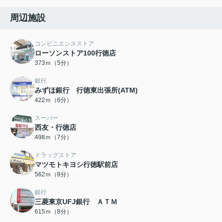
周辺施設
コンビニエンスストア
ローソンストア100行徳店
373ｍ（5分）
銀行
みずほ銀行 行徳東出張所(ATM)
422ｍ（6分）
スーパー
西友・行徳店
498ｍ（7分）
ドラッグストア
マツモトキヨシ行徳駅前店
562ｍ（8分）
銀行
三菱東京UFJ銀行 ＡＴＭ
615ｍ（8分）