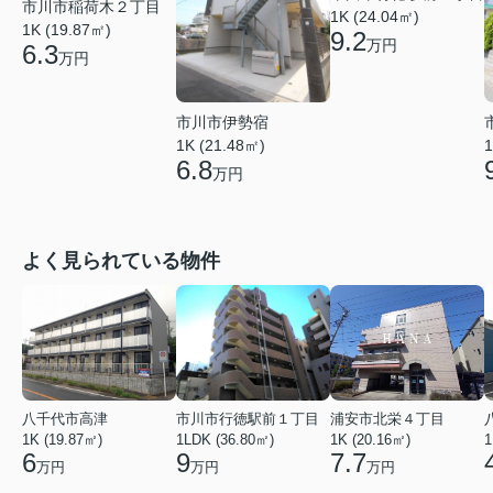
市川市稲荷木２丁目
1K (24.04㎡)
1K (19.87㎡)
9.2
万円
6.3
万円
市川市伊勢宿
1K (21.48㎡)
1
6.8
万円
よく見られている物件
八千代市高津
市川市行徳駅前１丁目
浦安市北栄４丁目
1K (19.87㎡)
1LDK (36.80㎡)
1K (20.16㎡)
1
6
9
7.7
万円
万円
万円