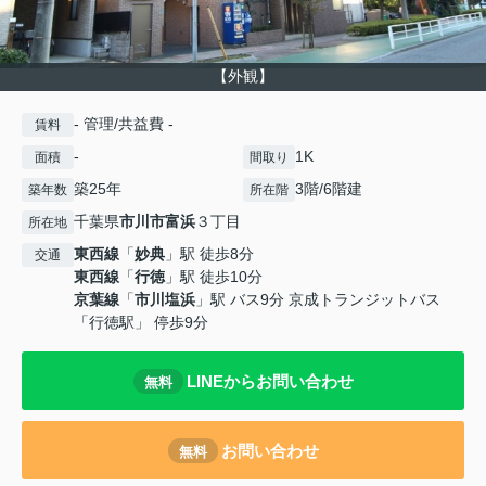
【外観】
- 管理/共益費 -
賃料
-
1K
面積
間取り
築25年
3階/6階建
築年数
所在階
千葉県
市川市
富浜
３丁目
所在地
東西線
「
妙典
」駅 徒歩8分
交通
東西線
「
行徳
」駅 徒歩10分
京葉線
「
市川塩浜
」駅 バス9分 京成トランジットバス
「行徳駅」 停歩9分
LINEからお問い合わせ
無料
お問い合わせ
無料