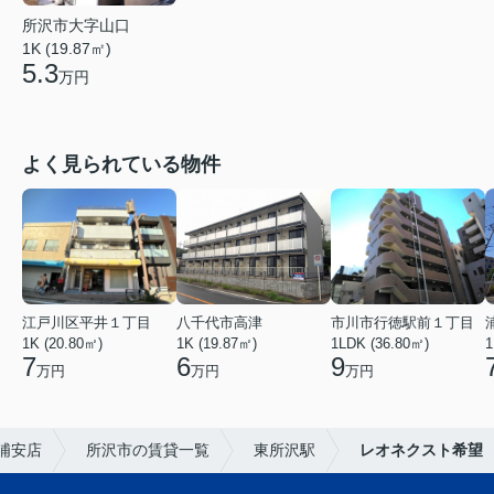
所沢市大字山口
1K (19.87㎡)
5.3
万円
よく見られている物件
江戸川区平井１丁目
八千代市高津
市川市行徳駅前１丁目
1K (20.80㎡)
1K (19.87㎡)
1LDK (36.80㎡)
1
7
6
9
万円
万円
万円
浦安店
所沢市の賃貸一覧
東所沢駅
レオネクスト希望