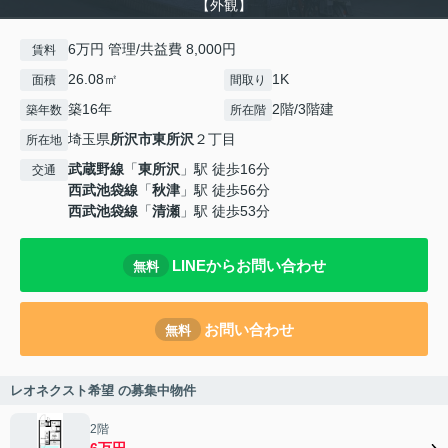
【外観】
6万円 管理/共益費 8,000円
賃料
26.08㎡
1K
面積
間取り
築16年
2階/3階建
築年数
所在階
埼玉県
所沢市
東所沢
２丁目
所在地
武蔵野線
「
東所沢
」駅 徒歩16分
交通
西武池袋線
「
秋津
」駅 徒歩56分
西武池袋線
「
清瀬
」駅 徒歩53分
LINEからお問い合わせ
無料
お問い合わせ
無料
レオネクスト希望 の募集中物件
2階
6万円