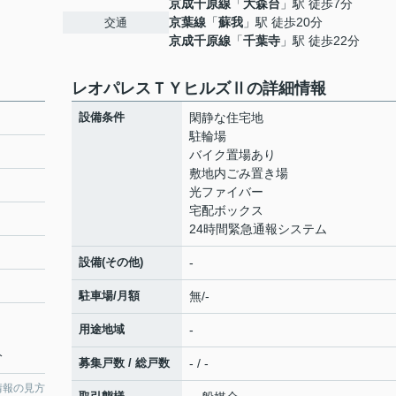
京成千原線
「
大森台
」駅 徒歩7分
京葉線
「
蘇我
」駅 徒歩20分
交通
京成千原線
「
千葉寺
」駅 徒歩22分
レオパレスＴＹヒルズⅡの詳細情報
設備条件
閑静な住宅地
駐輪場
バイク置場あり
敷地内ごみ置き場
光ファイバー
宅配ボックス
24時間緊急通報システム
設備(その他)
-
駐車場/月額
無/-
用途地域
-
分
募集戸数 / 総戸数
- / -
情報の見方