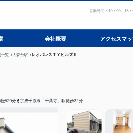
営業時間：10：00～1
索
会社概要
アクセスマッ
レオパレスＴＹヒルズⅡ
貸一覧
大森台駅
徒歩20分
京成千原線「千葉寺」駅徒歩22分