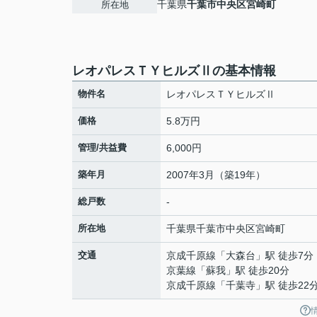
千葉県
千葉市中央区
宮崎町
所在地
レオパレスＴＹヒルズⅡの基本情報
物件名
レオパレスＴＹヒルズⅡ
価格
5.8万円
管理/共益費
6,000円
築年月
2007年3月（築19年）
総戸数
-
所在地
千葉県
千葉市中央区
宮崎町
交通
京成千原線
「
大森台
」駅 徒歩7分
京葉線
「
蘇我
」駅 徒歩20分
京成千原線
「
千葉寺
」駅 徒歩22