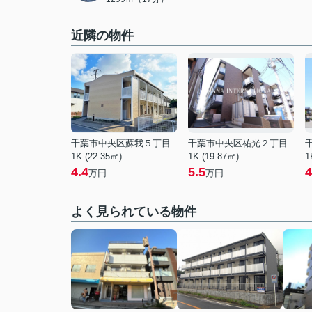
近隣の物件
千葉市中央区蘇我５丁目
千葉市中央区祐光２丁目
1K (22.35㎡)
1K (19.87㎡)
1
4.4
5.5
4
万円
万円
よく見られている物件