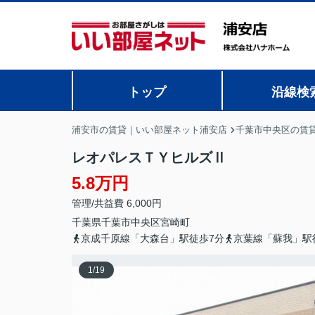
トップ
沿線検
浦安市の賃貸｜いい部屋ネット浦安店
千葉市中央区の賃
レオパレスＴＹヒルズⅡ
5.8万円
管理/共益費 6,000円
千葉県
千葉市中央区
宮崎町
京成千原線「大森台」駅徒歩7分
京葉線「蘇我」駅
1
/
19