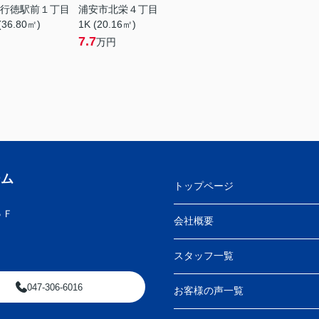
行徳駅前１丁目
浦安市北栄４丁目
(36.80㎡)
1K (20.16㎡)
7.7
万円
ーム
トップページ
５Ｆ
会社概要
スタッフ一覧
047-306-6016
お客様の声一覧