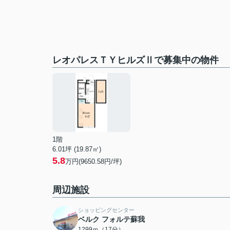
レオパレスＴＹヒルズⅡで募集中の物件
1階
6.01坪 (19.87㎡)
5.8
万円(9650.58円/坪)
周辺施設
ショッピングセンター
ベルク フォルテ蘇我
1299ｍ（17分）