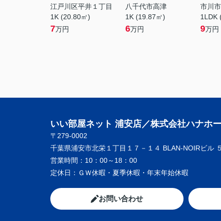
江戸川区平井１丁目
八千代市高津
市川市
1K (20.80㎡)
1K (19.87㎡)
1LDK 
7
6
9
万円
万円
万円
いい部屋ネット 浦安店／株式会社ハナホ
〒279-0002
千葉県浦安市北栄１丁目１７－１４ BLAN-NOIRビル 
営業時間：
10：00～18：00
定休日：
ＧＷ休暇・夏季休暇・年末年始休暇
お問い合わせ